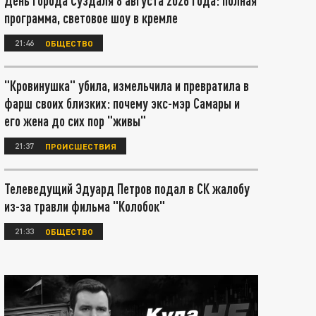
День города Суздаля 8 августа 2026 года: полная
программа, световое шоу в кремле
21:46
ОБЩЕСТВО
"Кровинушка" убила, измельчила и превратила в
фарш своих близких: почему экс-мэр Самары и
его жена до сих пор "живы"
21:37
ПРОИСШЕСТВИЯ
Телеведущий Эдуард Петров подал в СК жалобу
из-за травли фильма "Колобок"
21:33
ОБЩЕСТВО