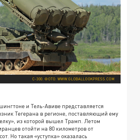
С-300. ФОТО: WWW.GLOBALLOOKPRESS.COM
шингтоне и Тель-Авиве представляется
юзник Тегерана в регионе, поставляющий ему
лку», из которой вышел Трамп. Летом
иранцев отойти на 80 километров от
т. Но такая «уступка» оказалась