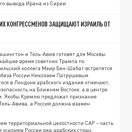
ого вывода Ирана из Сирии.
ИХ КОНГРЕССМЕНОВ ЗАЩИЩАЮТ ИЗРАИЛЬ ОТ
ашингтон и Тель-Авив готовят для Москвы
лижайшее время советник Трампа по
аильский коллега Меир Бен-Шабат встретятся
вбеза России Николаем Патрушевым.
ся в Лондоне арабского издания отмечают,
езопасность на Ближнем Востоке, а в центре
ии. Якобы Кремлю предложат признание
Тель-Авива, а Россия должна взамен
ием территориальной целостности САР – часть
я усилиям России ряд арабских стран,