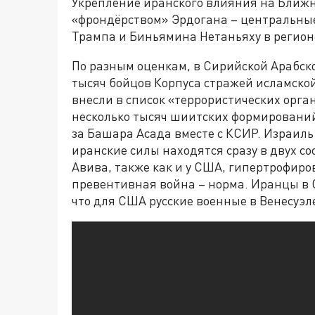
Укрепление иранского влияния на Ближн
«фрондёрством» Эрдогана – центральн
Трампа и Биньямина Нетаньяху в регион
По разным оценкам, в Сирийской Арабско
тысяч бойцов Корпуса стражей исламско
внесли в список «террористических орг
несколько тысяч шиитских формирований
за Башара Асада вместе с КСИР. Израиль
иранские силы находятся сразу в двух со
Авива, также как и у США, гипертрофиро
превентивная война – норма. Иранцы в 
что для США русские военные в Венесуэл