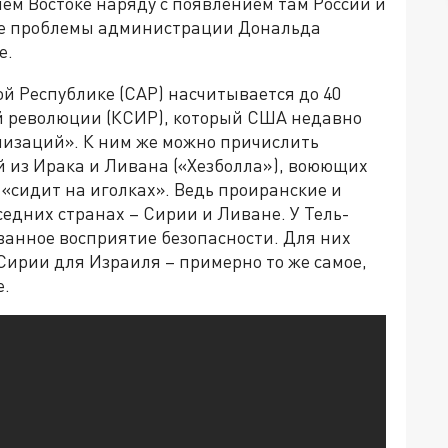
ем Востоке наряду с появлением там России и
ые проблемы администрации Дональда
е.
й Республике (САР) насчитывается до 40
й революции (КСИР), который США недавно
анизаций». К ним же можно причислить
 из Ирака и Ливана («Хезболла»), воюющих
 «сидит на иголках». Ведь проиранские и
седних странах – Сирии и Ливане. У Тель-
ванное восприятие безопасности. Для них
Сирии для Израиля – примерно то же самое,
е.