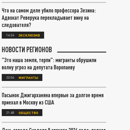
Что на самом деле убило профессора Зезина:
Адвокат Реверука перекладывает вину на
следователя?
14:24
ЭКСКЛЮЗИВ
НОВОСТИ РЕГИОНОВ
"Это наша земля, терпи": мигранты обрушили
волну угроз на депутата Воропаеву
22:04
МИГРАНТЫ
Пасынок Джигарханяна впервые за долгое время
приехал в Москву из США
21:48
ОБЩЕСТВО