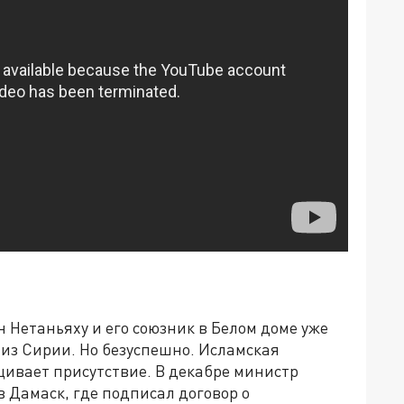
Нетаньяху и его союзник в Белом доме уже
 из Сирии. Но безуспешно. Исламская
ащивает присутствие. В декабре министр
 Дамаск, где подписал договор о