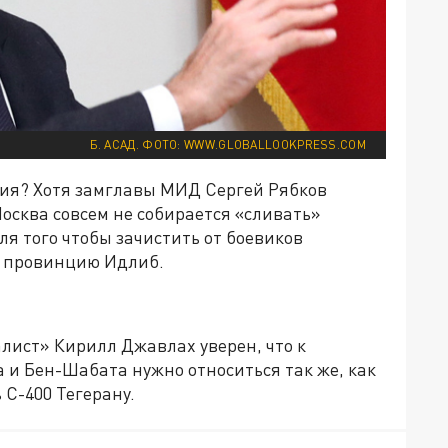
Б. АСАД. ФОТО: WWW.GLOBALLOOKPRESS.COM
ссия? Хотя замглавы МИД Сергей Рябков
Москва совсем не собирается «сливать»
я того чтобы зачистить от боевиков
 – провинцию Идлиб.
лист» Кирилл Джавлах уверен, что к
 и Бен-Шабата нужно относиться так же, как
 С-400 Тегерану.