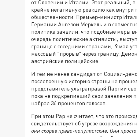
от Словении и Италии. Этот реальный, в
крайне негативную реакцию как внутри п
общественности. Премьер-министр Итали
Германии Ангелой Меркель и в совместно
политика заявили, что подобные меры в
очередь политические активисты, высту
границе с соседними странами, 9 мая ус
массовый "прорыв" через границу. Демо
австрийские полицейские.
И тем не менее кандидат от Социал-дем
послевоенную историю страны не прошел 
представитель ультраправой Партии сво
пока не подкрепивший свои заявления 
набрал 36 процентов голосов.
При этом Рар не считает, что это проис
свидетельствует об угрозе возрождения 
они скорее право-популистские. Они просто