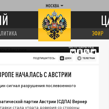
МОСКВА
ИЙ
Ц
АЛИТИКА
ЭФИР
ФОТО: ЦАРЬГРАД
ПОДПИШИТЕСЬ:
РОПЕ НАЧАЛАСЬ С АВСТРИИ
дин сигнал разрушения послевоенного
ратической партии Австрии (СДПА) Вернер
тавки стала утрата доверия со стороны