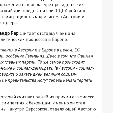
оражения в первом туре президентских
низкий для представителя СДПА рейтинг.
 с миграционным кризисом в Австрии и
анцлера.
сандр Рар
считает отставку Файмана
литических процессов в Европе.
упления в Австрии и в Европе в целом. ЕС
ии, особенно Германия. Дело в том, что Файман
х главных партий. То же самое происходит
анские и социал-демократы (в Австрии - социал-
оворить о закате дней величия социал-
ые правительства могут теперь начать терпеть
который считают одной из причин его фиаско,
в симпатиях к беженцам. Именно он стал
ены" внутри Евросоюза, отделяющей Австрию