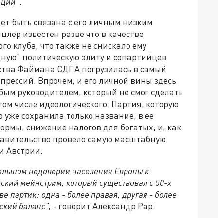
ации
".
ет быть связана с его личным низким
цлер известен разве что в качестве
о клуба, что также не снискало ему
дную" политическую элиту и сопартийцев
дства Файмана СДПА погрузилась в самый
прессий. Впрочем, и его личной вины здесь
абым руководителем, который не смог сделать
том числе идеологического. Партия, которую
 уже сохранила только название, в ее
рмы, снижение налогов для богатых, и, как
равительство провело самую масштабную
и Австрии.
большом недоверии населения Европы к
кий мейнстрим, который существовал с 50-х
ве партии: одна - более правая, другая - более
ский баланс",
- говорит Александр Рар.