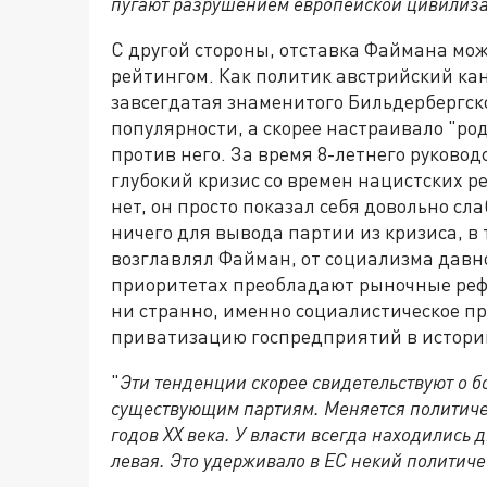
пугают разрушением европейской цивилиз
С другой стороны, отставка Файмана мож
рейтингом. Как политик австрийский кан
завсегдатая знаменитого Бильдербергског
популярности, а скорее настраивало "ро
против него. За время 8-летнего руково
глубокий кризис со времен нацистских ре
нет, он просто показал себя довольно сл
ничего для вывода партии из кризиса, в 
возглавлял Файман, от социализма давно
приоритетах преобладают рыночные рефо
ни странно, именно социалистическое п
приватизацию госпредприятий в истори
"
Эти тенденции скорее свидетельствуют о 
существующим партиям. Меняется политичес
годов
XX
века. У власти всегда находились д
левая. Это удерживало в ЕС некий политиче