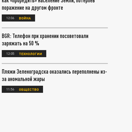
как «проредить» население Земли, потерпев
поражение на другом фронте
12:06
ВОЙНА
BGR: Телефон при хранении посоветовали
заряжать на 50 %
12:05
ТЕХНОЛОГИИ
Пляжи Зеленоградска оказались переполнены из-
за аномальной жары
11:56
ОБЩЕСТВО