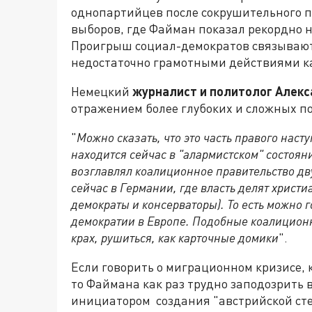
однопартийцев после сокрушительного п
выборов, где Файман показал рекордно 
Проигрыш социал-демократов связывают
недостаточно грамотными действиями к
Немецкий
журналист и политолог Алек
отражением более глубоких и сложных по
"
Можно сказать, что это часть правого наст
находится сейчас в "алармистском" состоян
возглавлял коалиционное правительство дву
сейчас в Германии, где власть делят христи
демократы и консерваторы). То есть можно г
демократии в Европе. Подобные коалиционн
крах, рушиться, как карточные домики
".
Если говорить о миграционном кризисе, 
то Файмана как раз трудно заподозрить 
инициатором создания "австрийской ст