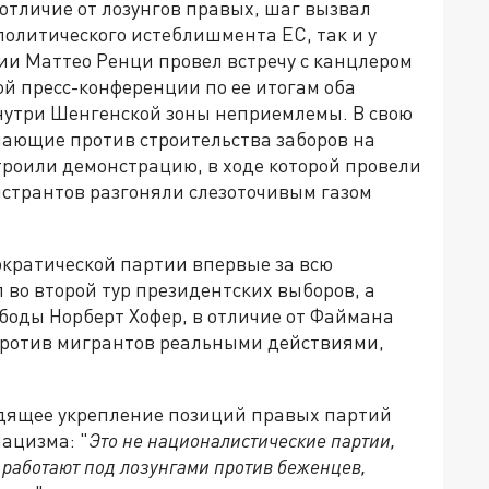
 отличие от лозунгов правых, шаг вызвал
олитического истеблишмента ЕС, так и у
и Маттео Ренци провел встречу с канцлером
й пресс-конференции по ее итогам оба
нутри Шенгенской зоны неприемлемы. В свою
пающие против строительства заборов на
троили демонстрацию, в ходе которой провели
нстрантов разгоняли слезоточивым газом
ократической партии впервые за всю
во второй тур президентских выборов, а
боды Норберт Хофер, в отличие от Файмана
против мигрантов реальными действиями,
ходящее укрепление позиций правых партий
нацизма: "
Это не националистические партии,
 работают под лозунгами против беженцев,