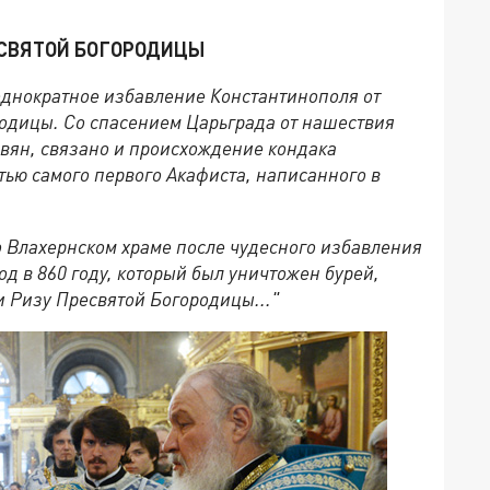
ЕСВЯТОЙ БОГОРОДИЦЫ
еоднократное избавление Константинополя от
одицы. Со спасением Царьграда от нашествия
лавян, связано и происхождение кондака
тью самого первого Акафиста, написанного в
о Влахернском храме после чудесного избавления
од в 860 году, который был уничтожен бурей,
и Ризу Пресвятой Богородицы..."