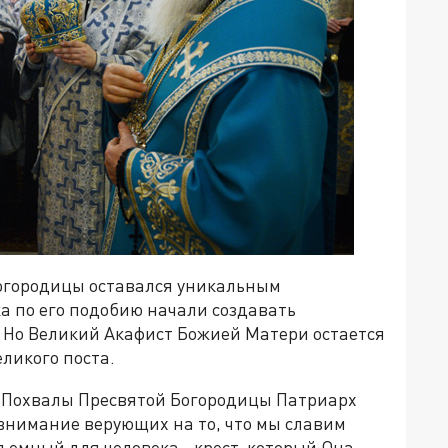
Богородицы оставался уникальным
ка по его подобию начали создавать
 Но Великий Акафист Божией Матери остается
ликого поста.
к Похвалы Пресвятой Богородицы Патриарх
внимание верующих на то, что мы славим
ъемный для человека - крест, который Она