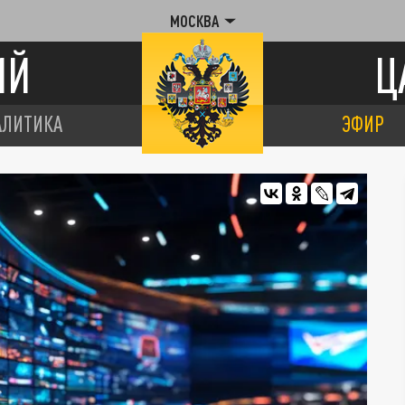
МОСКВА
ИЙ
Ц
АЛИТИКА
ЭФИР