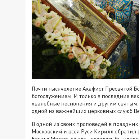
Почти тысячелетие Акафист Пресвятой 
богослужением. И только в последние ве
хвалебные песнопения и другим святым.
одной из важнейших церковных служб Ве
В одной из своих проповедей в праздни
Московский и всея Руси Кирилл обратил 
Божию Матерь за тот - казалось бы непод