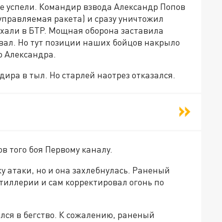
е успели. Командир взвода Александр Попов
управляемая ракета) и сразу уничтожил
ехали в БТР. Мощная оборона заставила
вал. Но тут позиции наших бойцов накрыло
о Александра.
ра в тыл. Но старлей наотрез отказался.
ов того боя Первому каналу.
 атаки, но и она захлебнулась. Раненый
тиллерии и сам корректировал огонь по
ился в бегство. К сожалению, раненый