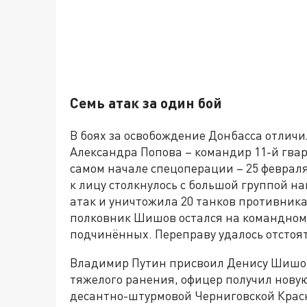
Семь атак за один бой
В боях за освобождение Донбасса отлич
Александра Попова – командир 11-й гв
самом начале спецоперации – 25 феврал
к лицу столкнулось с большой группой на
атак и уничтожила 20 танков противника.
полковник Шишов остался на командном 
подчинённых. Переправу удалось отстоят
Владимир Путин присвоил Денису Шишов
тяжелого ранения, офицер получил новую
десантно-штурмовой Черниговской Крас