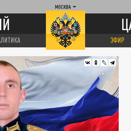
МОСКВА
ИЙ
Ц
АЛИТИКА
ЭФИР