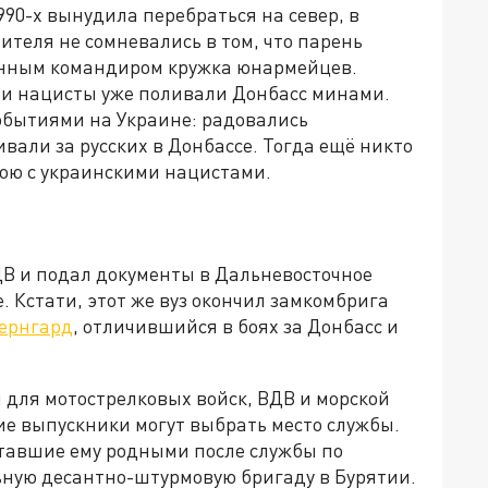
90-х вынудила перебраться на север, в
ителя не сомневались в том, что парень
менным командиром кружка юнармейцев.
дни нацисты уже поливали Донбасс минами.
обытиями на Украине: радовались
али за русских в Донбассе. Тогда ещё никто
 бою с украинскими нацистами.
ДВ и подал документы в Дальневосточное
 Кстати, этот же вуз окончил замкомбрига
Бернгард
, отличившийся в боях за Донбасс и
 для мотострелковых войск, ВДВ и морской
ие выпускники могут выбрать место службы.
тавшие ему родными после службы по
ьную десантно-штурмовую бригаду в Бурятии.