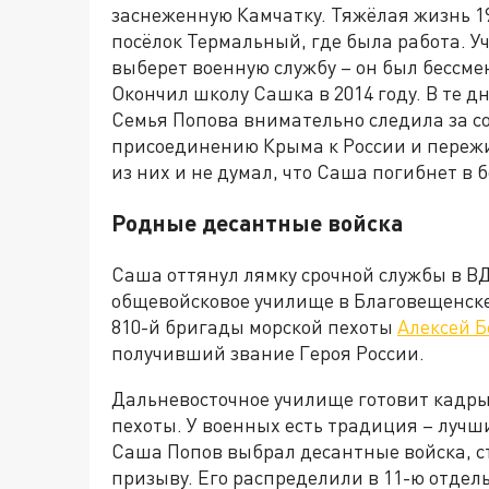
заснеженную Камчатку. Тяжёлая жизнь 19
посёлок Термальный, где была работа. Уч
выберет военную службу – он был бесс
Окончил школу Сашка в 2014 году. В те 
Семья Попова внимательно следила за с
присоединению Крыма к России и пережив
из них и не думал, что Саша погибнет в
Родные десантные войска
Саша оттянул лямку срочной службы в В
общевойсковое училище в Благовещенске.
810-й бригады морской пехоты
Алексей 
получивший звание Героя России.
Дальневосточное училище готовит кадры
пехоты. У военных есть традиция – лучш
Саша Попов выбрал десантные войска, с
призыву. Его распределили в 11-ю отдел