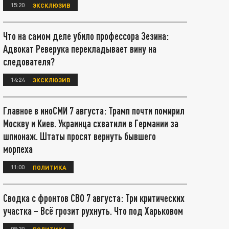
15:20
ЭКСКЛЮЗИВ
Что на самом деле убило профессора Зезина:
Адвокат Реверука перекладывает вину на
следователя?
14:24
ЭКСКЛЮЗИВ
Главное в иноСМИ 7 августа: Трамп почти помирил
Москву и Киев. Украинца схватили в Германии за
шпионаж. Штаты просят вернуть бывшего
морпеха
11:00
ПОЛИТИКА
Сводка с фронтов СВО 7 августа: Три критических
участка – Всё грозит рухнуть. Что под Харьковом
08:30
ПОЛИТИКА