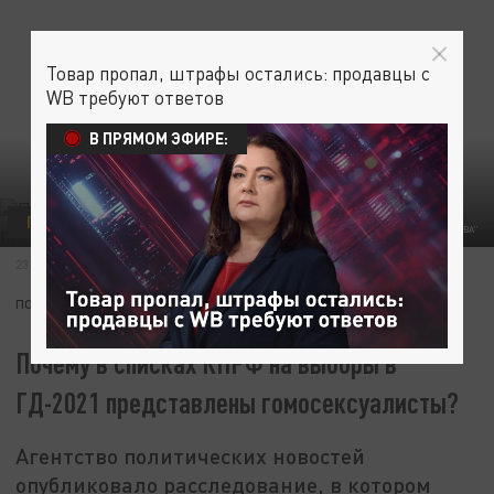
Товар пропал, штрафы остались: продавцы с
WB требуют ответов
В ПРЯМОМ ЭФИРЕ:
ПОЛИТИКА
ОБЩЕСТВО
ФОТО: ИГОРЬ ИВАНКО / АГН "МОСКВА"
23 ИЮЛЯ 09:01
ПОДПИШИТЕСЬ:
Почему в списках КПРФ на выборы в
ГД-2021 представлены гомосексуалисты?
Агентство политических новостей
опубликовало расследование, в котором