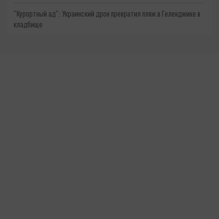
"Курортный ад": Украинский дрон превратил пляж в Геленджике в
кладбище