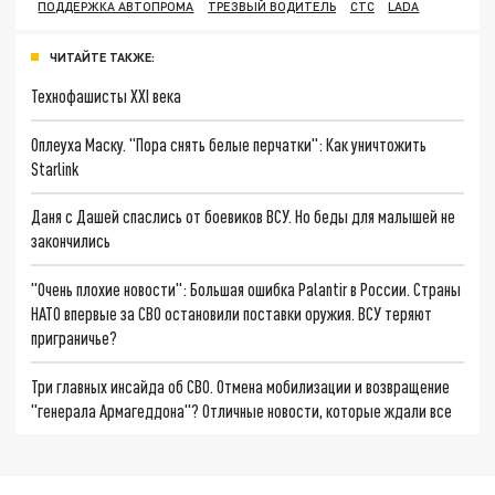
ПОДДЕРЖКА АВТОПРОМА
ТРЕЗВЫЙ ВОДИТЕЛЬ
СТС
LADA
ЧИТАЙТЕ ТАКЖЕ:
Технофашисты XXI века
Оплеуха Маску. "Пора снять белые перчатки": Как уничтожить
Starlink
Даня с Дашей спаслись от боевиков ВСУ. Но беды для малышей не
закончились
"Очень плохие новости": Большая ошибка Palantir в России. Страны
НАТО впервые за СВО остановили поставки оружия. ВСУ теряют
приграничье?
Три главных инсайда об СВО. Отмена мобилизации и возвращение
"генерала Армагеддона"? Отличные новости, которые ждали все