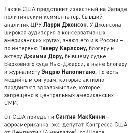
Также США представит известный на Западе
политический комментатор, бывший
Ларри Джонсон
аналитик ЦРУ
. У Джонсона
широкая аудитория в консервативных
американских кругах, знают его и в России –
Такеру Карлсону,
по интервью
блогеру и
Джимми Дору,
актёру
бывшему судье
Верховного суда Нью-Джерси, а ныне блогеру
Эндрю Наполитано.
и журналисту
То есть
медийным фигурам, которые активно
продвигают здравомыслие, которое
запрещено в центральных американских
СМИ.
Синтия МакКинни
От США приедет и
–
афроамериканка, экс-депутат Конгресса США
от Демпартии (6 мандатов), от Штата