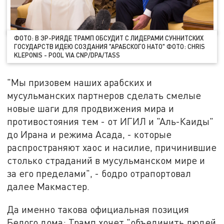
ФОТО: В ЭР-РИЯДЕ ТРАМП ОБСУДИТ С ЛИДЕРАМИ СУННИТСКИХ
ГОСУДАРСТВ ИДЕЮ СОЗДАНИЯ "АРАБСКОГО НАТО" ФОТО: CHRIS
KLEPONIS - POOL VIA CNP/DPA/TASS
"Мы призовем наших арабских и
мусульманских партнеров сделать смелые
новые шаги для продвижения мира и
противостояния тем - от ИГИЛ и "Аль-Каиды"
до Ирана и режима Асада, - которые
распространяют хаос и насилие, причинившие
столько страданий в мусульманском мире и
за его пределами", - бодро отрапортовал
далее Макмастер.
Да именно такова официальная позиция
Белого дома: Трамп хочет "объединить людей