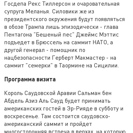
Госдепа Рекс Тиллерсон и очаровательная
супруга Меланья. Силовики же из
президентского окружения будут появляться
в обозе Трампа лишь эпизодически - глава
Пентагона "Бешеный пес" Джеймс Мэттис
подъедет в Брюссель на саммит НАТО, а
другой генерал - помощник по
нацбезопасности Герберт Макмастер - на
саммит "семерки" в Таормине на Сицилии.
Программа визита
Король Саудовской Аравии Сальман бен
Абдель Азиз Аль Сауд будет принимать
американских гостей в Эр-Рияде в субботу и
воскресенье. Там состоится саудовско-
американский саммит и пройдет
многосторонняя встреча в верхах, на которую