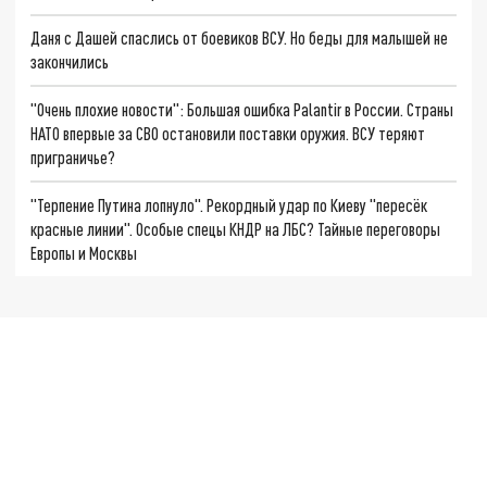
Даня с Дашей спаслись от боевиков ВСУ. Но беды для малышей не
закончились
"Очень плохие новости": Большая ошибка Palantir в России. Страны
НАТО впервые за СВО остановили поставки оружия. ВСУ теряют
приграничье?
"Терпение Путина лопнуло". Рекордный удар по Киеву "пересёк
красные линии". Особые спецы КНДР на ЛБС? Тайные переговоры
Европы и Москвы