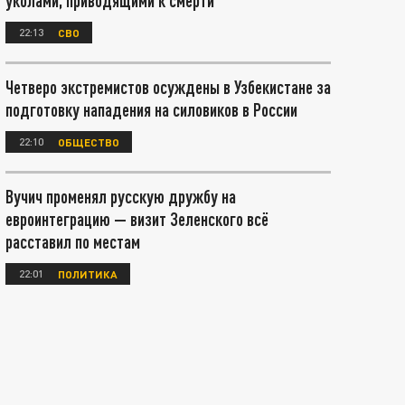
уколами, приводящими к смерти
22:13
СВО
Четверо экстремистов осуждены в Узбекистане за
подготовку нападения на силовиков в России
22:10
ОБЩЕСТВО
Вучич променял русскую дружбу на
евроинтеграцию — визит Зеленского всё
расставил по местам
22:01
ПОЛИТИКА