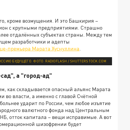
го, кроме возмущения. И это Башкирия –
ион с крупными предприятиями. Страшно
более отдалённых субъектах страны. Между тем
дущем разработчики и адепты
ице-премьера Марата Хуснуллина
.
ОССИЮ БУДУЩЕГО. ФОТО: RADIOFLASH / SHUTTERSTOCK.COM
сад", а "город-ад"
им, как складывается опасный альянс Марата
 во власти, а именно с главой Счётной
больнее ударит по России, чем любое изъятие
народного валютного фонда над Центральным
НБ, отток капитала – вещи исправимые. А вот
ломерационной шизофрении будет