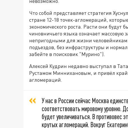
невозможно.
Что собой представляет стратегия Хусну
стране 12-18 точек-агломераций, которы
экономического роста. Расти они будут бы
чиновничьего языка означает массовую 
непригодными для жизни человейниками
подъездов, без инфраструктуры и нормал
забейте в поисковик "Мурино").
Алексей Кудрин недавно выступал в Тата
Рустамом Миннихановым, и привёл край
агломераций.
У нас в России сейчас Москва единст
соответствовать мировому уровню. Д
будет увеличиваться. В противовес э
крутых агломераций. Вокруг Екатерин