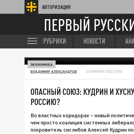
АВТОРИЗАЦИЯ
ПЕРВЫЙ РУССК
РУБРИКИ
НОВОСТИ
АН
КУДРИН И ХУСНУЛЛИН ХОТЯТ ЗАГНАТЬ ВСЮ РОССИЮ
ЭКОНОМИКА
ВЛАДИМИР АЛЕКСАНДРОВ
24 ЯНВАРЯ 2022 13:50
ОПАСНЫЙ СОЮЗ: КУДРИН И ХУСН
РОССИЮ?
Во властных коридорах – новый политичес
чем просто коалиция системных либерало
покровитель сислибов Алексей Кудрин п