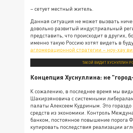
– сетует местный житель.
Данная ситуация не может вызвать ниче
довольно развитый индустриальный рег
представить, что происходит в других, 
именно такую Россию хотят видеть в бу
агломерационной стратегии – ноу-хау в
ТАКОЙ ВИДИТ ХУСНУЛЛИН Р
Концепция Хуснуллина: не "город-
К сожалению, в последнее время мы вид
Шакирзяновича с системными либералами
палаты Алексеем Кудриным. Это гораздо 
средств из экономики. Контроль Между
банком, постоянное повышение порога Ф
купировать последствия реализации аг