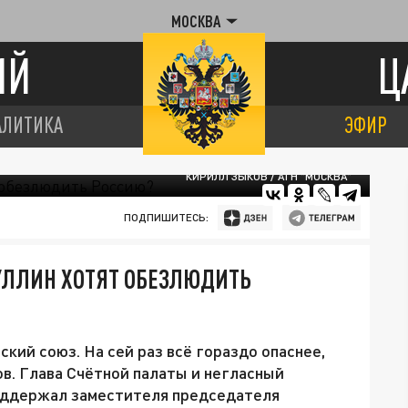
МОСКВА
ИЙ
Ц
АЛИТИКА
ЭФИР
 В "ЧЕЛОВЕЙНИКИ", ОБЕЗЛЮДИВ БОЛЬШУЮ ЧАСТЬ СТРАНЫ. ФОТО:
КИРИЛЛ ЗЫКОВ / АГН "МОСКВА"
ПОДПИШИТЕСЬ:
УЛЛИН ХОТЯТ ОБЕЗЛЮДИТЬ
кий союз. На сей раз всё гораздо опаснее,
в. Глава Счётной палаты и негласный
оддержал заместителя председателя