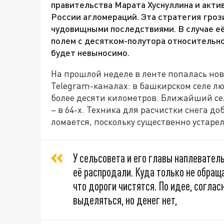
правительства Марата Хуснуллина и актив
России агломераций. Эта стратегия грози
чудовищными последствиями. В случае е
полем с десятком-полутора относительно
будет невыносимо.
На прошлой неделе в ленте попалась но
Telegram-каналах: в башкирском селе л
более десяти километров. Ближайший сел
– в 64-х. Техника для расчистки снега до
ломается, поскольку существенно устарел
У сельсовета и его главы наплеватель
её распродали. Куда только не обращ
что дороги чистятся. По идее, согла
выделяться, но денег нет,