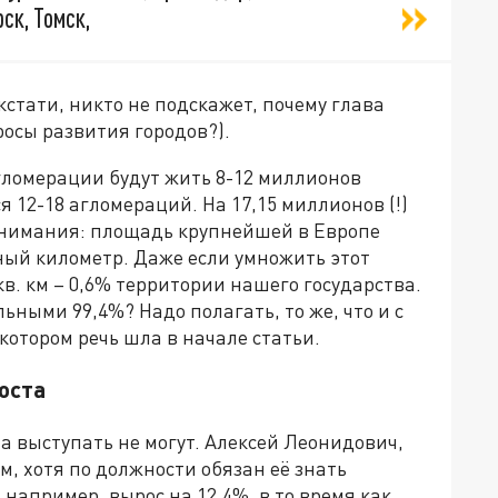
ск, Томск,
стати, никто не подскажет, почему глава
осы развития городов?).
гломерации будут жить 8-12 миллионов
я 12-18 агломераций. На 17,15 миллионов (!)
онимания: площадь крупнейшей в Европе
ный километр. Даже если умножить этот
кв. км – 0,6% территории нашего государства.
альными 99,4%? Надо полагать, то же, что и с
отором речь шла в начале статьи.
оста
а выступать не могут. Алексей Леонидович,
м, хотя по должности обязан её знать
 например, вырос на 12,4%, в то время как