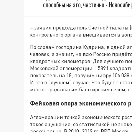
способны на это, частично - Новосибир
– заявил председатель Счётной палаты (к
контрольного органа вмешивается в вопр
По словам господина Кудрина, в одной а
человек, а значит, на всю Россию придётс
квадратных километров. Для лучшего п
Московской агломерации – 5891 квадрат
показатель на 18, получим цифру 106 038 
И это в "лучшем" случае. Что будет с ост
многострадальным башкирским селом, о к
Фейковая опора экономического р
Агломерации точкой экономического рост
такое ощущение, со статистикой не знако
досконально. В 2010–2019 гг. ВРП Москвы,