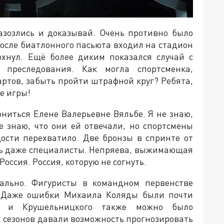
разозлись и доказывай. Очень противно было
после биатлонного пасьюта входил на стадион
охнул. Ещё более диким показался случай с
преследования. Как могла спортсменка,
тов, забыть пройти штрафной круг? Ребята,
е игры!
лониться Елене Валерьевне Вяльбе. Я не знаю,
е знаю, что они ей отвечали, но спортсмены
рдости перехватило. Две бронзы в спринте от
ись даже специалисты. Непряева, выжимающая
 Россия. Россия, которую не согнуть.
мально. Фигуристы в командном первенстве
и. Даже ошибки Михаила Коляды были почти
ой и Крушельницкого также можно было
х сезонов давали возможность прогнозировать