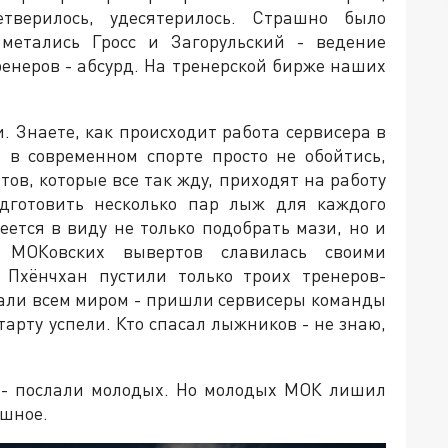
етверилось, удесятерилось. Страшно было
 метались Гросс и Загорульский - ведение
ренеров - абсурд. На тренерской бирже наших
. Знаете, как происходит работа сервисера в
 в современном спорте просто не обойтись,
ов, которые все так жду, приходят на работу
одготовить несколько пар лыж для каждого
еется в виду не только подобрать мази, но и
 МОКовских вывертов славилась своими
 Пхёнчхан пустили только троих тренеров-
али всем миром - пришли сервисеры команды
тарту успели. Кто спасал лыжников - не знаю,
 - послали молодых. Но молодых МОК лишил
ашное.