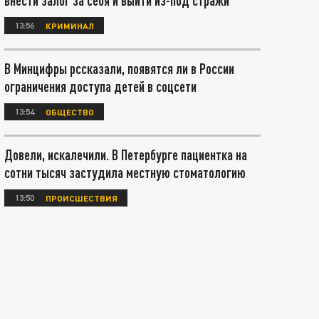
внести залог за себя и выйти из-под стражи
13:56
КРИМИНАЛ
В Минцифры рссказали, появятся ли в России
ограничения доступа детей в соцсети
13:54
ОБЩЕСТВО
Довели, искалечили. В Петербурге пациентка на
сотни тысяч застудила местную стоматологию
13:50
ПРОИСШЕСТВИЯ