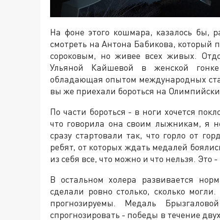
На фоне этого кошмара, казалось бы, 
смотреть на Антона Бабикова, который 
сороковым, но живее всех живых. Отд
Ульяной Кайшевой в женской гонке 
обладающая опытом международных стар
вы же приехали бороться на Олимпийски
По части бороться - в ноги хочется пок
что говорила она своим лыжникам, я н
сразу стартовали так, что горло от го
ребят, от которых ждать медалей боял
из себя все, что можно и что нельзя. Это -
В остальном холера развивается нор
сделали ровно столько, сколько могл
прогнозируемы. Медаль Брызгалов
спрогнозировать - победы в течение дву