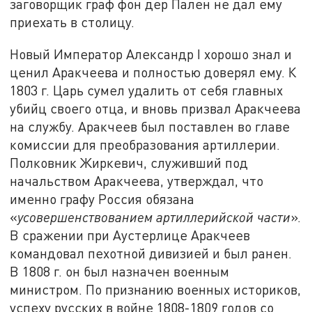
заговорщик граф фон дер Пален не дал ему
приехать в столицу.
Новый Император Александр I хорошо знал и
ценил Аракчеева и полностью доверял ему. К
1803 г. Царь сумел удалить от себя главных
убийц своего отца, и вновь призвал Аракчеева
на службу. Аракчеев был поставлен во главе
комиссии для преобразования артиллерии.
Полковник Жиркевич, служивший под
начальством Аракчеева, утверждал, что
именно графу Россия обязана
«
усовершенствованием артиллерийской части
».
В сражении при Аустерлице Аракчеев
командовал пехотной дивизией и был ранен.
В 1808 г. он был назначен военным
министром. По признанию военных историков,
успеху русских в войне 1808-1809 годов со