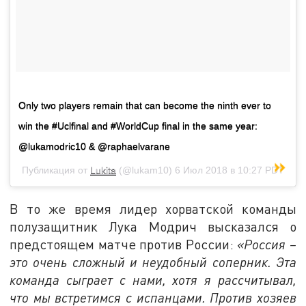
Only two players remain that can become the ninth ever to
win the #Uclfinal and #WorldCup final in the same year:
@lukamodric10 & @raphaelvarane
Публикация от
Lukita
(@lukam10)
6 Июл 2018 в 10:27 PDT
В то же время лидер хорватской команды
полузащитник Лука Модрич высказался о
предстоящем матче против России:
«Россия –
это очень сложный и неудобный соперник. Эта
команда сыграет с нами, хотя я рассчитывал,
что мы встретимся с испанцами. Против хозяев