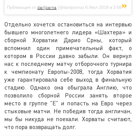
Публикация от
darijosrna
(@darijosrna)
6 Июл 2018 в 3:56 PDT
Отдельно хочется остановиться на интервью
бывшего многолетнего лидера «Шахтера» и
сборной Хорватии Дарио Срны, который
вспомнил один примечательный факт, о
котором в России давно забыли. Он вернул
нас к последнему матчу отборочного турнира
к чемпионату Европы-2008, тогда Хорватия
уже гарантировала себе выход в финальную
стадию. Однако она обыграла Англию, что
позволило сборной России занять второе
место в группе "Е" и попасть на Евро через
стыковые матчи. Не победив тогда англичан,
мы бы никуда не поехали. Хорваты считают,
что пора возвращать долг.