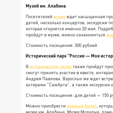
Музей им. Алабина
Посетителей
музея
ждет насыщенная прог
детей, несколько концертов, экскурсии п
которая откроется именно 20 мая. Подро
пройдут в музее, можно ознакомиться
зде
Стоимость посещения: 300 рублей.
Исторический парк "Россия — Моя истор
В
историческом парке
также пройдут про
смогут принять участие в квесте, интер
Андрея Павлова. Взрослых же ждет встре
актерами "СамАрта", а также экскурсии 
Стоимость посещения: для детей — 150 р
Можно приобрести
единый билет
, котор
музее им. Алабина, Музее Модерна, доме-