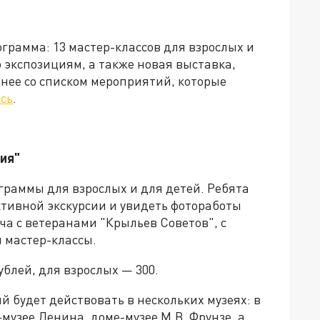
рамма: 13 мастер-классов для взрослых и
о экспозициям, а также новая выставка,
бнее со списком мероприятий, которые
сь
.
ия"
граммы для взрослых и для детей. Ребята
активной экскурсии и увидеть фотоработы
ча с ветеранами "Крыльев Советов", с
и мастер-классы.
ублей, для взрослых — 300.
ый будет действовать в нескольких музеях: в
музее Ленина, доме-музее М.В. Фрунзе, а