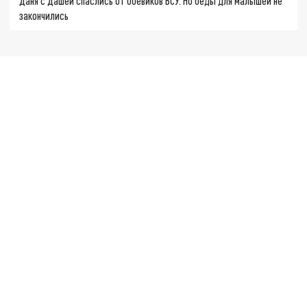
Даня с Дашей спаслись от боевиков ВСУ. Но беды для малышей не
закончились