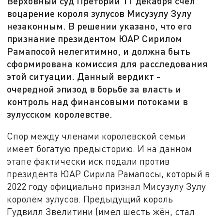
Верховный суд Претории 11 декабря счёл
воцарение короля зулусов Мисузулу Зулу
незаконным. В решении указано, что его
признание президентом ЮАР Сирилом
Рамапосой нелегитимно, и должна быть
сформирована комиссия для расследования
этой ситуации. Данный вердикт -
очередной эпизод в борьбе за власть и
контроль над финансовыми потоками в
зулусском королевстве.
Спор между членами королевской семьи
имеет богатую предысторию. И на данном
этапе фактически иск подали против
президента ЮАР Сирила Рамапосы, который в
2022 году официально признал Мисузулу Зулу
королём зулусов. Предыдущий король
Гудвилл Звелитини (имел шесть жён, стал