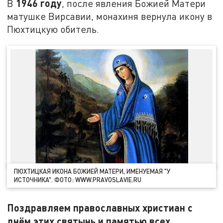
1946 году
В
, после явления Божией Матери
матушке Вирсавии, монахиня вернула икону в
Пюхтицкую обитель.
ПЮХТИЦКАЯ ИКОНА БОЖИЕЙ МАТЕРИ, ИМЕНУЕМАЯ "У
ИСТОЧНИКА". ФОТО: WWW.PRAVOSLAVIE.RU
Поздравляем православных христиан с
днём этих святынь и памятью всех