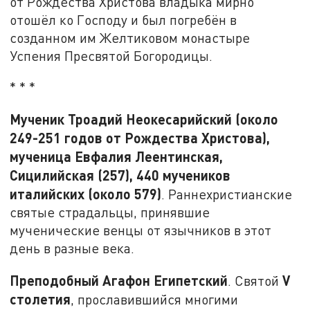
от Рождества Христова владыка мирно
отошёл ко Господу и был погребён в
созданном им Желтиковом монастыре
Успения Пресвятой Богородицы.
* * *
Мученик Троадий Неокесарийский (около
249-251 годов от Рождества Христова),
мученица Евфалия Леентинская,
Сицилийская (257), 440 мучеников
италийских (около 579)
. Раннехристианские
святые страдальцы, принявшие
мученические венцы от язычников в этот
день в разные века.
Преподобный Агафон Египетский
V
. Святой
столетия
, прославившийся многими