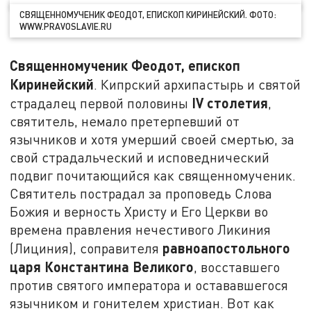
СВЯЩЕННОМУЧЕНИК ФЕОДОТ, ЕПИСКОП КИРИНЕЙСКИЙ. ФОТО:
WWW.PRAVOSLAVIE.RU
Священномученик Феодот, епископ
Киринейский
. Кипрский архипастырь и святой
IV
столетия
страдалец первой половины
,
святитель, немало претерпевший от
язычников и хотя умерший своей смертью, за
свой страдальческий и исповеднический
подвиг почитающийся как священномученик.
Святитель пострадал за проповедь Слова
Божия и верность Христу и Его Церкви во
времена правления нечестивого Ликиния
равноапостольного
(Лициния), соправителя
царя Константина Великого
, восставшего
против святого императора и остававшегося
язычником и гонителем христиан. Вот как