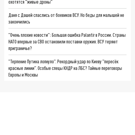
охотятся "живые дроны"
Даня с Дашей спаслись от боевиков ВСУ. Но беды для малышей не
закончились
"Очень плохие новости": Большая ошибка Palantir в России. Страны
НАТО впервые за СВО остановили поставки оружия. ВСУ теряют
приграничье?
"Терпение Путина лопнуло". Рекордный удар по Киеву "пересёк
красные линии". Особые спецы КНДР на ЛБС? Тайные переговоры
Европы и Москвы