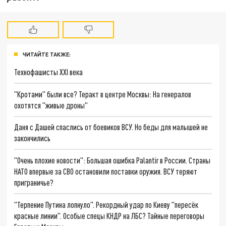
ЧИТАЙТЕ ТАКЖЕ:
Технофашисты XXI века
"Кротами" были все? Теракт в центре Москвы: На генералов
охотятся "живые дроны"
Даня с Дашей спаслись от боевиков ВСУ. Но беды для малышей не
закончились
"Очень плохие новости": Большая ошибка Palantir в России. Страны
НАТО впервые за СВО остановили поставки оружия. ВСУ теряют
приграничье?
"Терпение Путина лопнуло". Рекордный удар по Киеву "пересёк
красные линии". Особые спецы КНДР на ЛБС? Тайные переговоры