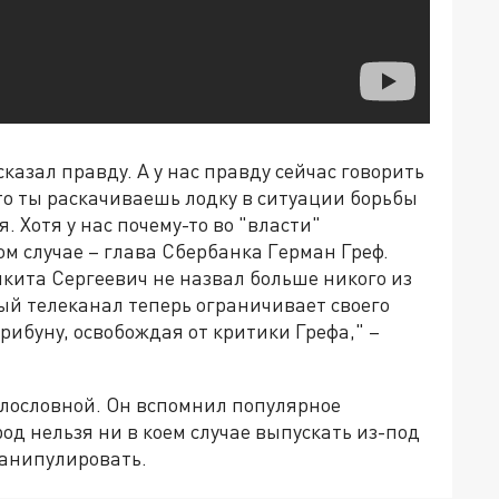
сказал правду. А у нас правду сейчас говорить
 что ты раскачиваешь лодку в ситуации борьбы
 Хотя у нас почему-то во "власти"
ом случае – глава Сбербанка Герман Греф.
икита Сергеевич не назвал больше никого из
ый телеканал теперь ограничивает своего
трибуну, освобождая от критики Грефа," –
олословной. Он вспомнил популярное
од нельзя ни в коем случае выпускать из-под
манипулировать.