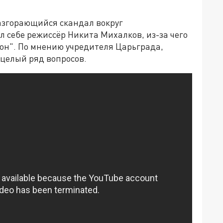
азгорающийся скандал вокруг
л себе режиссёр Никита Михалков, из-за чего
гон". По мнению учредителя Царьграда,
целый ряд вопросов.