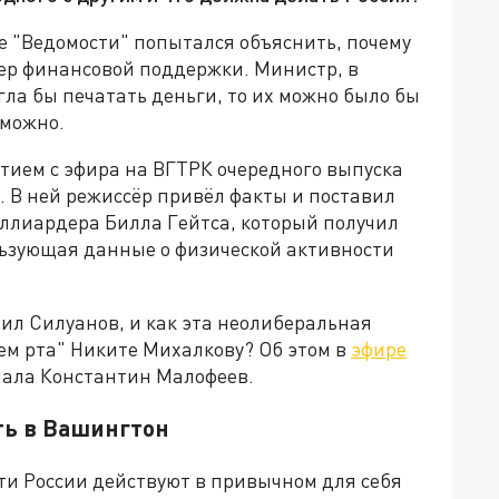
е "Ведомости" попытался объяснить, почему
ер финансовой поддержки. Министр, в
огла бы печатать деньги, то их можно было бы
зможно.
тием с эфира на ВГТРК очередного выпуска
 В ней режиссёр привёл факты и поставил
ллиардера Билла Гейтса, который получил
ьзующая данные о физической активности
рил Силуанов, и как эта неолиберальная
ем рта" Никите Михалкову? Об этом в
эфире
нала Константин Малофеев.
ть в Вашингтон
и России действуют в привычном для себя