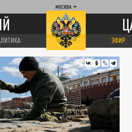
МОСКВА
ИЙ
Ц
АЛИТИКА
ЭФИР