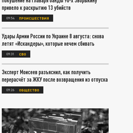
Покушение на главаря банды 90-х Зворыкину
привело к раскрытию 13 убийств
09:54
ПРОИСШЕСТВИЯ
Удары Армии России по Украине 8 августа: снова
летят «Искандеры», которые нечем сбивать
09:31
СВО
Эксперт Моисеев разъяснил, как получить
перерасчёт за ЖКУ после возвращения из отпуска
09:26
ОБЩЕСТВО