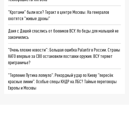
"Кротами" были все? Теракт в центре Москвы: На генералов
охотятся "живые дроны"
Даня с Дашей спаслись от боевиков ВСУ. Но беды для малышей не
закончились
"Очень плохие новости": Большая ошибка Palantir в России. Страны
НАТО впервые за СВО остановили поставки оружия. ВСУ теряют
приграничье?
"Терпение Путина лопнуло". Рекордный удар по Киеву "пересёк
красные линии". Особые спецы КНДР на ЛБС? Тайные переговоры
Европы и Москвы