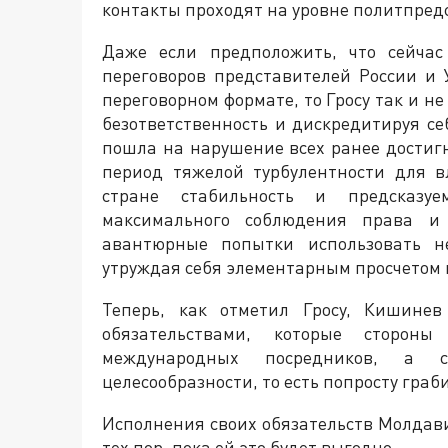
контакты проходят на уровне политпредс
Даже если предположить, что сейчас
переговоров представителей России и
переговорном формате, то Гросу так и н
безответственность и дискредитируя се
пошла на нарушение всех ранее достигн
период тяжелой турбулентности для в
стране стабильность и предсказуе
максимального соблюдения права и 
авантюрные попытки использовать н
утруждая себя элементарным просчетом
Теперь, как отметил Гросу, Кишинев
обязательствами, которые сторон
международных посредников, а с
целесообразности, то есть попросту граби
Исполнения своих обязательств Молдави
тех пор, пока ей это будет выгодно.