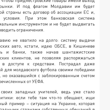
ь, чтобы приднестровские товары имели выход
рынки. И под флагом Молдавии им будет
той страны есть договор об ассоциации ЕС и,
е условия. При этом банковская система
мальным инструментом и не будет выдвигать
вводить ограничения.
давию не хватило на долго: систему выдачи
ских авто, кстати, идею ОБСЕ, в Кишиневе
сь и банки, также начав шантажистские
ских клиентов, не позволяя распоряжаться
 в доступе к средствам. Пострадал даже
й для молдавского футбола своими победами
, но оказавшийся с заблокированным счетом
речисленных от УЕФА.
своих западных учителей, ведь уже стало
итики: если тебе там что-то обещают, ищи
дный пример – ситуация на Украине, которая
ападными странами собственных обещаний в