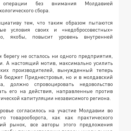
ые операции без внимания Молдавией
ологического сбора.
ициативу тем, что таким образом пытаются
ые условия своих и «недобросовестных»
то, якобы, повысит уровень внутренней
м берегу не осталось ни одного предприятия,
и. А настоящий мотив, максимально усилить
ских производителей, вынужденный теперь
ий бюджет Приднестровья, но и в молдавский
, должно спровоцировать недовольство
ать его на действия, направленные против
итической капитуляции независимого региона.
тровье согласилось на участие Молдавии во
го товарооборота, как как практического
ий рынок, все авторы этого предложения