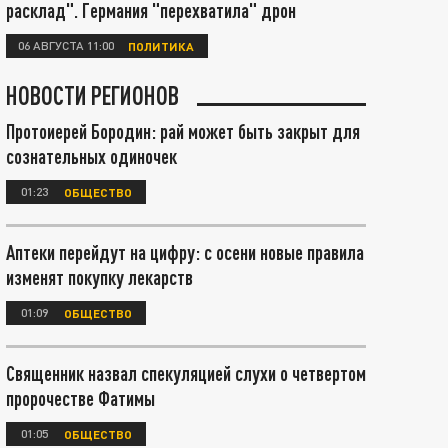
расклад". Германия "перехватила" дрон
06 АВГУСТА 11:00
ПОЛИТИКА
НОВОСТИ РЕГИОНОВ
Протоиерей Бородин: рай может быть закрыт для
сознательных одиночек
01:23
ОБЩЕСТВО
Аптеки перейдут на цифру: с осени новые правила
изменят покупку лекарств
01:09
ОБЩЕСТВО
Священник назвал спекуляцией слухи о четвертом
пророчестве Фатимы
01:05
ОБЩЕСТВО