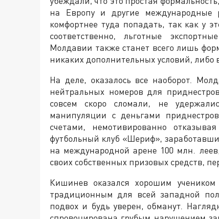
убеждали, что это простая формальност
на Европу и другие международные 
комфортнее туда попадать, так как у э
соответственно, льготные экспортны
Молдавии также станет всего лишь фор
никаких дополнительных условий, либо 
На деле, оказалось все наоборот. Мол
нейтральных номеров для приднестров
совсем скоро сломали, не удержали
манипуляции с деньгами приднестров
счетами, немотивированно отказывая
футбольный клуб «Шериф», заработавши
на международной арене 100 млн. леев
своих собственных призовых средств, пе
Кишинев оказался хорошим учеником 
традиционным для всей западной пол
подвох и будь уверен, обманут. Нагля
спровоцирована грубым нарушением з