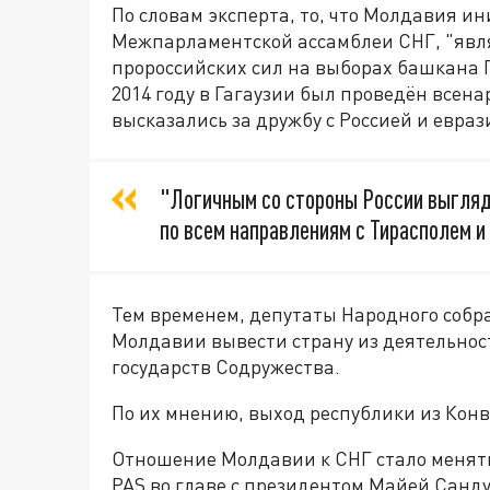
По словам эксперта, то, что Молдавия ин
Межпарламентской ассамблеи СНГ, "явля
пророссийских сил на выборах башкана Г
2014 году в Гагаузии был проведён всен
высказались за дружбу с Россией и евраз
"Логичным со стороны России выгляд
по всем направлениям с Тирасполем и 
Тем временем, депутаты Народного собр
Молдавии вывести страну из деятельно
государств Содружества.
По их мнению, выход республики из Кон
Отношение Молдавии к СНГ стало менять
PAS во главе с президентом Майей Санду,