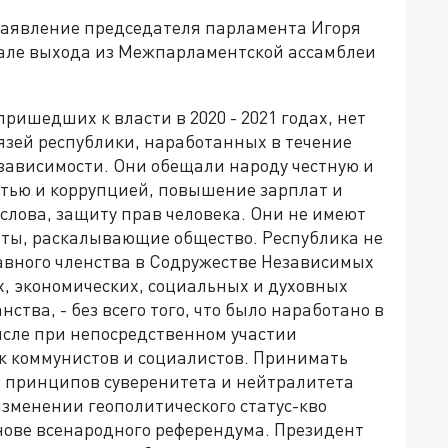
заявление председателя парламента Игоря
ачале выхода из Межпарламентской ассамблеи
ишедших к власти в 2020 - 2021 годах, нет
язей республики, наработанных в течение
независимости. Они обещали народу честную и
стью и коррупцией, повышение зарплат и
слова, защиту прав человека. Они не имеют
ты, раскалывающие общество. Республика не
авного членства в Содружестве Независимых
х, экономических, социальных и духовных
ства, - без всего того, что было наработано в
исле при непосредственном участии
к коммунистов и социалистов. Принимать
 принципов суверенитета и нейтралитета
зменении геополитического статус-кво
нове всенародного референдума. Президент