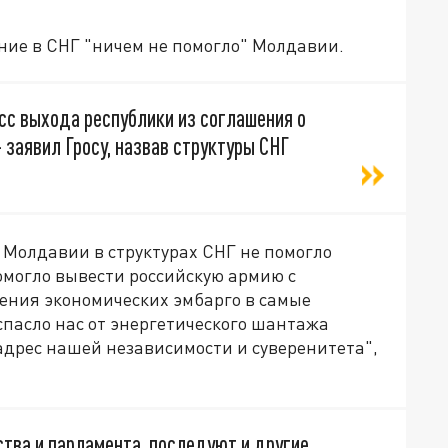
ние в СНГ "ничем не помогло" Молдавии.
сс выхода республики из соглашения о
заявил Гросу, назвав структуры СНГ
е Молдавии в структурах СНГ не помогло
омогло вывести российскую армию с
дения экономических эмбарго в самые
спасло нас от энергетического шантажа
адрес нашей независимости и суверенитета",
ства и парламента, последуют и другие