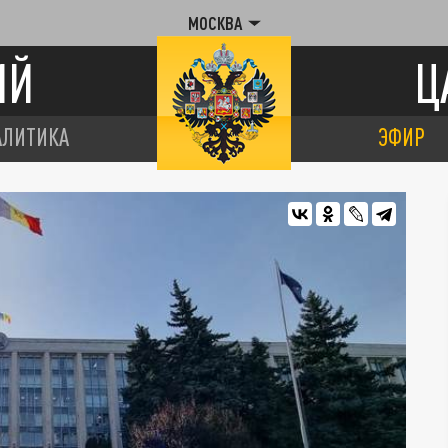
МОСКВА
ИЙ
Ц
АЛИТИКА
ЭФИР