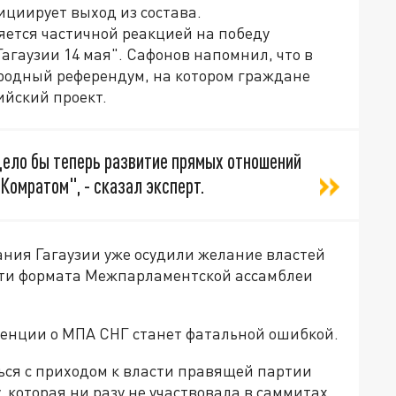
ициирует выход из состава.
ется частичной реакцией на победу
агаузии 14 мая". Сафонов напомнил, что в
ародный референдум, на котором граждане
ийский проект.
ело бы теперь развитие прямых отношений
Комратом", - сказал эксперт.
ания Гагаузии уже осудили желание властей
сти формата Межпарламентской ассамблеи
венции о МПА СНГ станет фатальной ошибкой.
ся с приходом к власти правящей партии
 которая ни разу не участвовала в саммитах