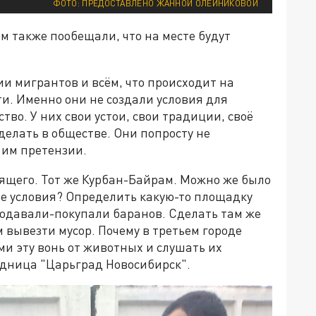
ФОТО: ПРЕДОСТАВЛЕНО ЖАННОЙ ОЛЕЙНИКОВОЙ
м также пообещали, что на месте будут
и мигрантов и всём, что происходит на
ти. Именно они не создали условия для
во. У них свои устои, свои традиции, своё
 делать в обществе. Они попросту не
 им претензии.
дящего. Тот же Курбан-Байрам. Можно же было
ие условия? Определить какую-то площадку
родавали-покупали баранов. Сделать там же
м вывезти мусор. Почему в третьем городе
и эту вонь от животных и слушать их
едница "Царьград Новосибирск".