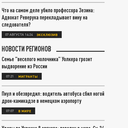
Что на самом деле убило профессора Зезина:
Адвокат Реверука перекладывает вину на
следователя?
07 АВГУСТА 14:24
ЭКСКЛЮЗИВ
НОВОСТИ РЕГИОНОВ
Семье "веселого молочника" Уолкера грозит
выдворение из России
07:21
МИГРАНТЫ
Пнул и обезвредил: водитель автобуса сбил ногой
дрон-камикадзе в немецком аэропорту
07:07
В МИРЕ