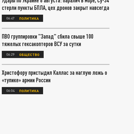
Удары по Украине 8 августа: паралич в море, Су-34
стерли пункты БПЛА, цех дронов закрыт навсегда
06:47
ПОЛИТИКА
ПВО группировки "Запад" сбила свыше 100
тяжелых гексакоптеров ВСУ за сутки
06:29
ОБЩЕСТВО
Христофору пристыдил Каллас за наглую ложь о
«тупике» армии России
06:04
ПОЛИТИКА