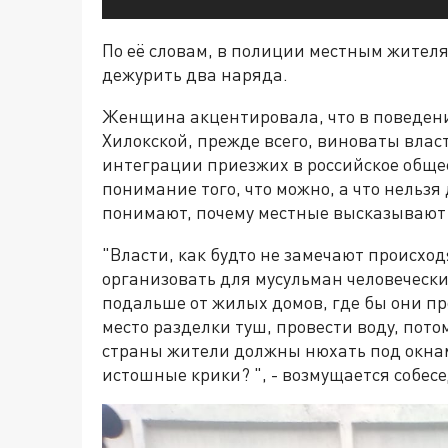
По её словам, в полиции местным жителя
дежурить два наряда.
Женщина акцентировала, что в поведени
Хилокской, прежде всего, виноваты влас
интеграции приезжих в российское общест
понимание того, что можно, а что нельзя
понимают, почему местные высказывают
"Власти, как будто не замечают происхо
организовать для мусульман человеческ
подальше от жилых домов, где бы они п
место разделки туш, провести воду, пото
страны жители должны нюхать под окнам
истошные крики? ", - возмущается собес