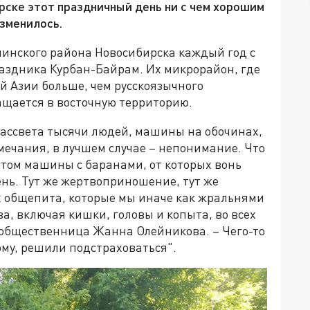
ске этот праздничный день ни с чем хорошим
изменилось.
инского района Новосибирска каждый год с
раздника Курбан-Байрам. Их микрорайон, где
ей Азии больше, чем русскоязычного
ащается в восточную территорию.
 рассвета тысячи людей, машины на обочинах,
замечания, в лучшем случае – непонимание. Что
Потом машины с баранами, от которых вонь
нь. Тут же жертвоприношение, тут же
х общепита, которые мы иначе как жральнями
ва, включая кишки, головы и копыта, во всех
я общественница Жанна Олейникова. – Чего-то
ому, решили подстраховаться".