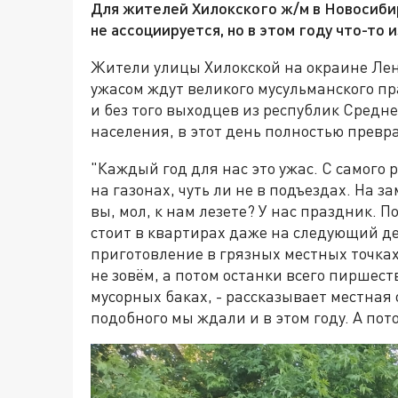
Для жителей Хилокского ж/м в Новосибир
не ассоциируется, но в этом году что-то 
Жители улицы Хилокской на окраине Лен
ужасом ждут великого мусульманского п
и без того выходцев из республик Средн
населения, в этот день полностью превр
"Каждый год для нас это ужас. С самого
на газонах, чуть ли не в подъездах. На 
вы, мол, к нам лезете? У нас праздник. 
стоит в квартирах даже на следующий де
приготовление в грязных местных точка
не зовём, а потом останки всего пиршест
мусорных баках, - рассказывает местна
подобного мы ждали и в этом году. А пот