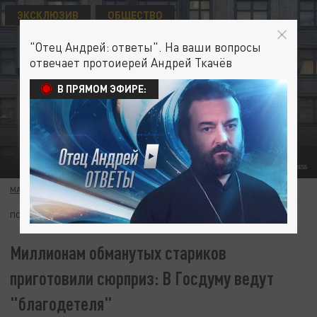
ЭКСКЛЮЗИВ
ОБЩЕСТВО
"Отец Андрей: ответы". На ваши вопросы
отвечает протоиерей Андрей Ткачёв
В ПРЯМОМ ЭФИРЕ:
KONSTANTIN KOKOSHKIN / GLOBALLOOKPRESS
МАРИЯ ИВАТКИНА
19 ФЕВРАЛЯ 19:55
ПОДПИШИТЕСЬ:
Миллионам обманутых стариков
приготовили сюрприз: В Госдуму ведут
"благодетеля"