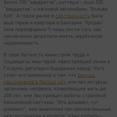
более 200 "квадратов", коттедж – ещё 200
"квадратов" и легковой автомобиль "Вольво
S60". А годом ранее в
собственности
были
ещё гараж и квартира в Болгарии. Продал
(или переоформил?) лишь после того, как
чиновникам запретили иметь зарубежную
недвижимость.
В свою бытность министром труда и
соцзащиты наш герой, навостривший лыжи в
Госдуму, регулярно будоражил народ. Чего
стоит его заявление о том, что
бедных
пенсионеров в России нет
, или про ресурсы
организма человека, позволяющие жить до
200 лет, или про принцип работы страховой
пенсионной системы: "Кто доживёт, тот
доживёт", или заявление про накопительные
пенсии граждан в разрезе "кому должен –