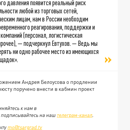
ного давления появится реальный риск
льности любой из торговых сетей,
еским лицам, нам в России необходим
евременного реагирования, поддержки и
компаний (персонал, логистическая
прочее), — подчеркнул Евтухов. — Ведь мы
ерять ни одно рабочее место из имеющихся
ощадок».
ложением Андрея Белоусова о продлении
юсту поручено внести в кабмин проект
няйтесь к нам в
е подписывайтесь на наш
телеграм-канал
.
очту
mo@tsargrad.tv