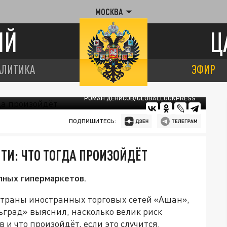
МОСКВА
ИЙ
Ц
АЛИТИКА
ЭФИР
РОМАН ДЕНИСОВ/GLOBALLOOKPRESS
ПОДПИШИТЕСЬ:
ЙТИ: ЧТО ТОГДА ПРОИЗОЙДЁТ
упных гипермаркетов.
 страны иностранных торговых сетей «Ашан»,
рьград» выяснил, насколько велик риск
и что произойдёт, если это случится.