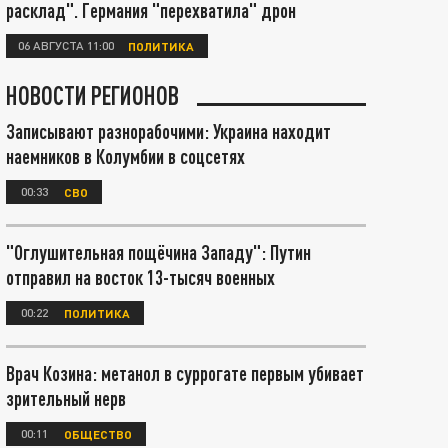
расклад". Германия "перехватила" дрон
06 АВГУСТА 11:00
ПОЛИТИКА
НОВОСТИ РЕГИОНОВ
Записывают разнорабочими: Украина находит
наемников в Колумбии в соцсетях
00:33
СВО
"Оглушительная пощёчина Западу": Путин
отправил на восток 13-тысяч военных
00:22
ПОЛИТИКА
Врач Козина: метанол в суррогате первым убивает
зрительный нерв
00:11
ОБЩЕСТВО