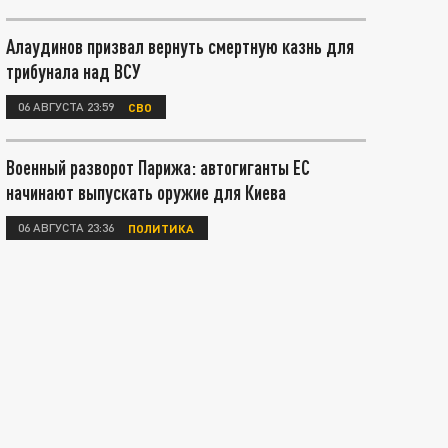
Алаудинов призвал вернуть смертную казнь для
трибунала над ВСУ
06 АВГУСТА 23:59
СВО
Военный разворот Парижа: автогиганты ЕС
начинают выпускать оружие для Киева
06 АВГУСТА 23:36
ПОЛИТИКА