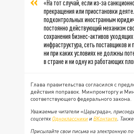
«На тот случай, если из-за санкцион
прекращения или приостановки деяте
подконтрольных иностранным юридич
постоянно действующий механизм сво
сохранения бизнес-активов уходящих 
инфраструктура, сеть поставщиков и 
ни при каких условиях не должны пот
в стране и ни одну из работающих пл
Глава правительства согласился с пред
действия поправок. Минпромторгу и Мин
соответствующего федерального закона.
Уважаемые читатели «Царьграда», присоеди
соцсетях
Одноклассники
и
ВКонтакте
. Такж
Присылайте свои письма на электронную п