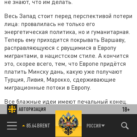
не знают, что им делать.
Весь Запад стоит перед перспективой потери
лица: провалилась не только его
энергетическая политика, но и гуманитарная.
Теперь ему приходится покрывать Варшаву,
расправляющуюся с рвущимися в Европу
мигрантами, в нацистском стиле. А кончится
это, скорее всего, тем, что Европе придётся
платить Минску дань, какую уже получают
Турция, Ливия, Марокко, сдерживающие
миграционные потоки в Европу.
Все блажные идеи имеют печальный конец.
18+
Скажем даже больше: польский премьер
АВТОРИЗАЦИЯ
Моравецкий прав насчёт "гибридной
агрессии". Он только не сказал, кто её начал,
85.64 BRENT
РОССИЯ
забыл упомянуть о "первых сериях". И