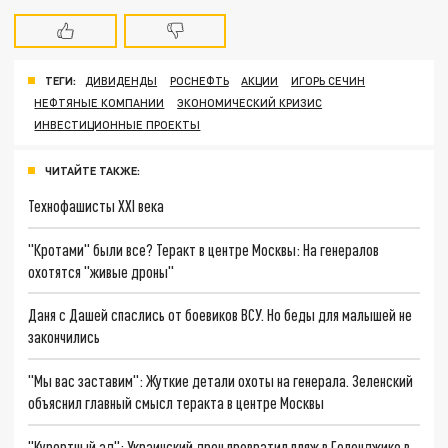
ТЕГИ:
ДИВИДЕНДЫ
РОСНЕФТЬ
АКЦИИ
ИГОРЬ СЕЧИН
НЕФТЯНЫЕ КОМПАНИИ
ЭКОНОМИЧЕСКИЙ КРИЗИС
ИНВЕСТИЦИОННЫЕ ПРОЕКТЫ
ЧИТАЙТЕ ТАКЖЕ:
Технофашисты XXI века
"Кротами" были все? Теракт в центре Москвы: На генералов
охотятся "живые дроны"
Даня с Дашей спаслись от боевиков ВСУ. Но беды для малышей не
закончились
"Мы вас заставим": Жуткие детали охоты на генерала. Зеленский
объяснил главный смысл теракта в центре Москвы
"Курортный ад": Украинский дрон превратил пляж в Геленджике в