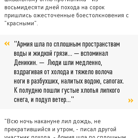
восьмидесяти дней похода на сорок
пришлись ожесточенные боестолкновения с
"красными".
"Армия шла по сплошным пространствам
воды и жидкой грязи... — вспоминал
Деникин. — Люди шли медленно,
вздрагивая от холода и тяжело волоча
ноги в разбухших, налитых водою, сапогах.
К полудню пошли густые хлопья липкого
снега, и подул ветер…"
"Всю ночь накануне лил дождь, не
прекратившийся и утром, - писал другой
участник похода. - Армия шла по сплошным