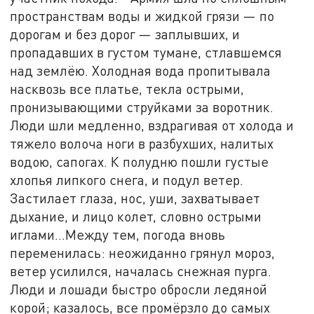
пространствам воды и жидкой грязи — по
дорогам и без дорог — заплывших, и
пропадавших в густом тумане, стлавшемся
над землёю. Холодная вода пропитывала
насквозь все платье, текла острыми,
пронизывающими струйками за воротник.
Люди шли медленно, вздрагивая от холода и
тяжело волоча ноги в разбухших, налитых
водою, сапогах. К полудню пошли густые
хлопья липкого снега, и подул ветер.
Застилает глаза, нос, уши, захватывает
дыхание, и лицо колет, словно острыми
иглами…Между тем, погода вновь
переменилась: неожиданно грянул мороз,
ветер усилился, началась снежная пурга.
Люди и лошади быстро обросли ледяной
корой; казалось, все промёрзло до самых