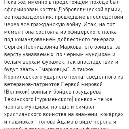
Пока же, именно в предстоящем походе был
сформирован костяк Добровольческой армии,
ее подразделения, прошедшие впоследствии
через все гражданскую войну. Итак, на тот
момент она состояла из офицерского полка
под командованием доблестного генерала
Сергея Леонидовича Маркова, его бойцов, за
версту узнаваемых по черным мундирам и
белым верхам фуражек, так впоследствии и
будут звать - "марковцы". А также
Корниловского ударного полка, сведенного из
ветеранов-патриотов Первой мировой
(Великой) войны и бойцов государева
Текинского (туркменского) конвоя - те же
черные мундиры, но еще и символ
христианского воинства на знамени, кокардах
и нашивках - голова Адама в виде черепа и
костей, а также красные тульи фуражек,