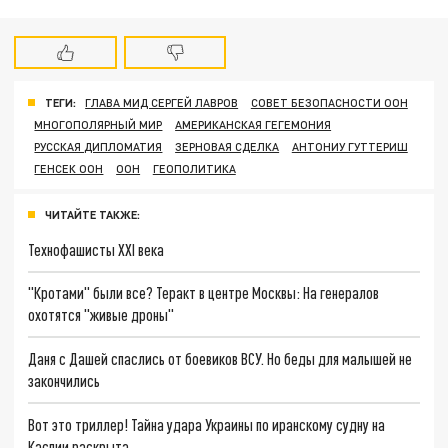
ТЕГИ:
ГЛАВА МИД СЕРГЕЙ ЛАВРОВ
СОВЕТ БЕЗОПАСНОСТИ ООН
МНОГОПОЛЯРНЫЙ МИР
АМЕРИКАНСКАЯ ГЕГЕМОНИЯ
РУССКАЯ ДИПЛОМАТИЯ
ЗЕРНОВАЯ СДЕЛКА
АНТОНИУ ГУТТЕРИШ
ГЕНСЕК ООН
ООН
ГЕОПОЛИТИКА
ЧИТАЙТЕ ТАКЖЕ:
Технофашисты XXI века
"Кротами" были все? Теракт в центре Москвы: На генералов
охотятся "живые дроны"
Даня с Дашей спаслись от боевиков ВСУ. Но беды для малышей не
закончились
Вот это триллер! Тайна удара Украины по иранскому судну на
Каспии раскрыта