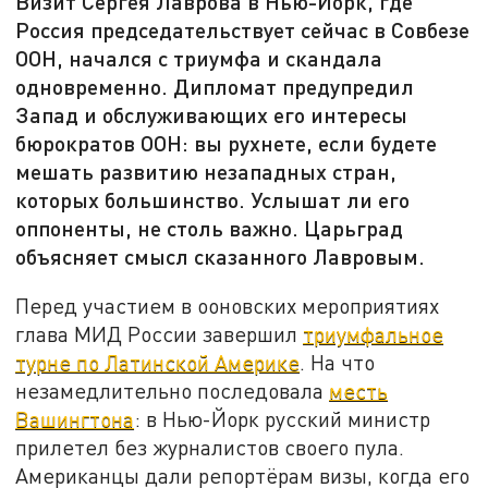
Визит Сергея Лаврова в Нью-Йорк, где
Россия председательствует сейчас в Совбезе
ООН, начался с триумфа и скандала
одновременно. Дипломат предупредил
Запад и обслуживающих его интересы
бюрократов ООН: вы рухнете, если будете
мешать развитию незападных стран,
которых большинство. Услышат ли его
оппоненты, не столь важно. Царьград
объясняет смысл сказанного Лавровым.
Перед участием в ооновских мероприятиях
глава МИД России завершил
триумфальное
турне по Латинской Америке
. На что
незамедлительно последовала
месть
Вашингтона
: в Нью-Йорк русский министр
прилетел без журналистов своего пула.
Американцы дали репортёрам визы, когда его