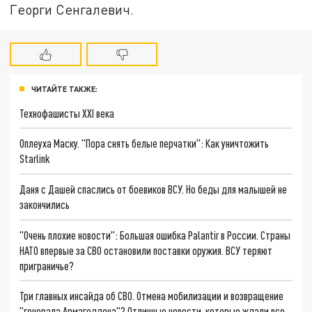
Георги Сенгалевич.
ЧИТАЙТЕ ТАКЖЕ:
Технофашисты XXI века
Оплеуха Маску. "Пора снять белые перчатки": Как уничтожить
Starlink
Даня с Дашей спаслись от боевиков ВСУ. Но беды для малышей не
закончились
"Очень плохие новости": Большая ошибка Palantir в России. Страны
НАТО впервые за СВО остановили поставки оружия. ВСУ теряют
приграничье?
Три главных инсайда об СВО. Отмена мобилизации и возвращение
"генерала Армагеддона"? Отличные новости, которые ждали все