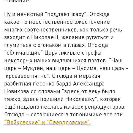
сознание.
Ну и нечистый "поддаёт жару". Отсюда
какое-то неестественное ожесточение
многих соотечественников, как только речь
заходит о Николае II, желание ругаться и
глумиться с огоньком в глазах. Отсюда
"обличающие" Царя лживые строфы
некоторых наших выдающихся поэтов: "Наш
царь – Мукден, наш царь – Цусима, наш царь –
кровавое пятно". Отсюда и мерзкая
разбитная песенка барда Александра
Новикова со словами "здесь от веку было
тяжко, здесь пришили Николашку", которая
ещё недавно неслась из всех репродукторов.
Отсюда – остающиеся в топонимике все эти
"Войковские" и "Свердловские"
.