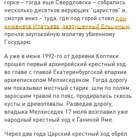
горке – тогда ещё Свердловска – собрались
несколько десятков верующих "царистов" и,
смотря вниз – туда, где под горой стоял
дом
инженера Ипатьева, разрушенный Ельциным
,
прочли заупокойную молитву убиенному
Государю.
А уже в июне 1992-го от деревни Коптяки
прошёл первый архиерейский крестный ход
во главе с главой Екатеринбургской епархии
архиепископом Мелхиседеком. Тогда дорогу
им показывал местный старик: шли по полям,
заросшим травой по пояс, продирались сквозь
кусты и древоповалы. Разведав дорогу,
владыка Мелхиседек 17 июля возглавил уже
народный крестный ход к Ганиной Яме.
Через два года Царский крестный ход обрёл