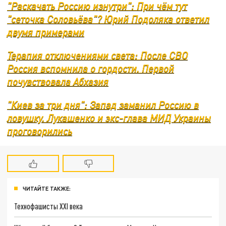
"Раскачать Россию изнутри": При чём тут
"сеточка Соловьёва"? Юрий Подоляка ответил
двумя примерами
Терапия отключениями света: После СВО
Россия вспомнила о гордости. Первой
почувствовала Абхазия
"Киев за три дня": Запад заманил Россию в
ловушку. Лукашенко и экс-глава МИД Украины
проговорились
ЧИТАЙТЕ ТАКЖЕ:
Технофашисты XXI века