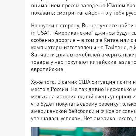
вниманием прессы заводе на Южном Ура
показать: смотри-ка, айфон-то у тебя рус
Но шутки в сторону. Вы не сумеете найт
in USA". "Американские" джинсы будут с
особенно дорогие – в том же Китае или о
компьютеры изготовлены на Тайване, в И
Запчасти для автомобилей американски
товары у нас покупают китайские, азиатс
европейские.
Хуже того. В самих США ситуация почти н
место в России. Не так давно (несколько
мелькала история одной очень упорной
что будет покупать своему ребёнку толь
американской бейсболки и очков от солнц
увенчалась успехом. Нет американского, 