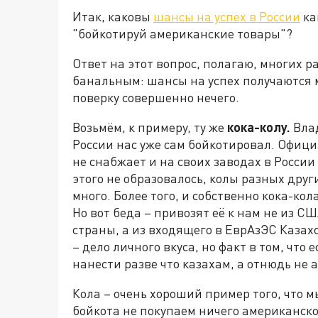
Итак, каковы
шансы на успех в России
ка
"бойкотируй американские товары"?
Ответ на этот вопрос, полагаю, многих р
банальным: шансы на успех получаются 
поверку совершенно нечего.
Возьмём, к примеру, ту же
кока-колу.
Влад
России нас уже сам бойкотировал. Офици
не снабжает и на своих заводах в России
этого не образовалось, колы разных дру
много. Более того, и собственно кока-ко
Но вот беда – привозят её к нам не из С
страны, а из входящего в ЕврАзЭС Казах
– дело личного вкуса, но факт в том, что
нанести разве что казахам, а отнюдь не
Кола – очень хороший пример того, что м
бойкота не покупаем ничего американско