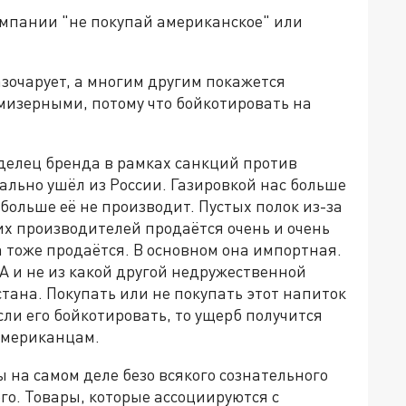
мпании "не покупай американское" или
азочарует, а многим другим покажется
мизерными, потому что бойкотировать на
елец бренда в рамках санкций против
ально ушёл из России. Газировкой нас больше
 больше её не производит. Пустых полок из-за
гих производителей продаётся очень и очень
ла тоже продаётся. В основном она импортная.
ША и не из какой другой недружественной
стана. Покупать или не покупать этот напиток
 если его бойкотировать, то ущерб получится
 американцам.
ы на самом деле безо всякого сознательного
го. Товары, которые ассоциируются с