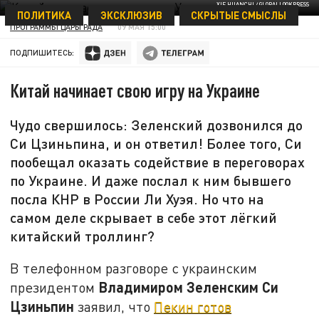
XIE HUANCHI / GLOBALLOOKPRESS
ПОЛИТИКА
ЭКСКЛЮЗИВ
СКРЫТЫЕ СМЫСЛЫ
ПРОГРАММЫ ЦАРЬГРАДА
09 МАЯ 15:00
ПОДПИШИТЕСЬ:
Китай начинает свою игру на Украине
Чудо свершилось: Зеленский дозвонился до
Си Цзиньпина, и он ответил! Более того, Си
пообещал оказать содействие в переговорах
по Украине. И даже послал к ним бывшего
посла КНР в России Ли Хуэя. Но что на
самом деле скрывает в себе этот лёгкий
китайский троллинг?
В телефонном разговоре с украинским
Владимиром Зеленским Си
президентом
Цзиньпин
заявил, что
Пекин готов