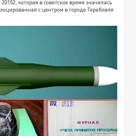
20152, которая в советское время значилась
слоцированная с центром в городе Теребовля