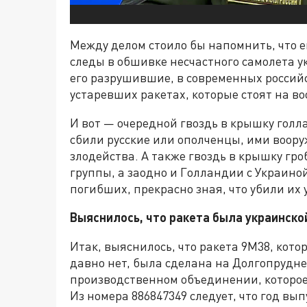
Между делом стоило бы напомнить, что е
следы в обшивке несчастного самолета 
его разрушившие, в современных российск
устаревших ракетах, которые стоят на в
И вот — очередной гвоздь в крышку голл
сбили русские или ополченцы, ими воор
злодейства. А также гвоздь в крышку гр
группы, а заодно и Голландии с Украиной
погибших, прекрасно зная, что убили их
Выяснилось, что ракета была украинско
Итак, выяснилось, что ракета 9М38, кото
давно нет, была сделана на Долгопруд
производственном объединении, которое
Из номера 886847349 следует, что год вып