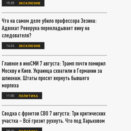
15:20
ЭКСКЛЮЗИВ
Что на самом деле убило профессора Зезина:
Адвокат Реверука перекладывает вину на
следователя?
14:24
ЭКСКЛЮЗИВ
Главное в иноСМИ 7 августа: Трамп почти помирил
Москву и Киев. Украинца схватили в Германии за
шпионаж. Штаты просят вернуть бывшего
морпеха
11:00
ПОЛИТИКА
Сводка с фронтов СВО 7 августа: Три критических
участка – Всё грозит рухнуть. Что под Харьковом
08:30
ПОЛИТИКА