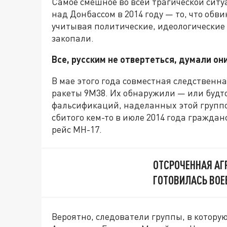
Самое смешное во всей трагической ситу
над Донбассом в 2014 году — то, что обв
учитывая политические, идеологические 
закопали.
Все, русским не отвертеться, думали он
В мае этого года совместная следствен
ракеты 9М38. Их обнаружили — или будто
фальсификаций, наделанных этой группой
сбитого кем-то в июле 2014 года гражда
рейс MH-17.
ОТСРОЧЕННАЯ АГ
ГОТОВИЛАСЬ ВОЕ
Вероятно, следователи группы, в котору