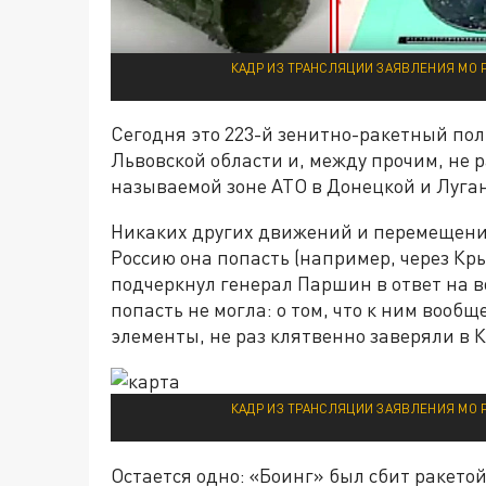
КАДР ИЗ ТРАНСЛЯЦИИ ЗАЯВЛЕНИЯ МО 
Сегодня это 223-й зенитно-ракетный пол
Львовской области и, между прочим, не 
называемой зоне АТО в Донецкой и Луган
Никаких других движений и перемещений
Россию она попасть (например, через Кр
подчеркнул генерал Паршин в ответ на в
попасть не могла: о том, что к ним вооб
элементы, не раз клятвенно заверяли в К
КАДР ИЗ ТРАНСЛЯЦИИ ЗАЯВЛЕНИЯ МО 
Остается одно: «Боинг» был сбит ракето