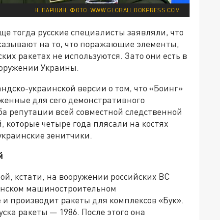
Н. ПАРШИН. ФОТО: WWW.GLOBALLOOKPRESS.COM
ще тогда русские специалисты заявляли, что
указывают на то, что поражающие элементы,
их ракетах не используются. Зато они есть в
ооружении Украины.
андско-украинской версии о том, что «Боинг»
уженные для сего демонстративного
оба репутации всей совместной следственной
, которые четыре года плясали на костях
 украинские зенитчики.
й
рой, кстати, на вооружении российских ВС
ненском машиностроительном
 и производит ракеты для комплексов «Бук».
уска ракеты — 1986. После этого она