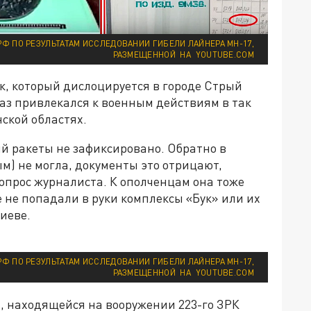
РФ ПО РЕЗУЛЬТАТАМ ИССЛЕДОВАНИИ ГИБЕЛИ ЛАЙНЕРА MH-17,
РАЗМЕЩЕННОЙ НА YOUTUBE.COM
к, который дислоцируется в городе Стрый
раз привлекался к военным действиям в так
ской областях.
 ракеты не зафиксировано. Обратно в
ым) не могла, документы это отрицают,
опрос журналиста. К ополченцам она тоже
ще не попадали в руки комплексы «Бук» или их
иеве.
РФ ПО РЕЗУЛЬТАТАМ ИССЛЕДОВАНИИ ГИБЕЛИ ЛАЙНЕРА MH-17,
РАЗМЕЩЕННОЙ НА YOUTUBE.COM
й, находящейся на вооружении 223-го ЗРК