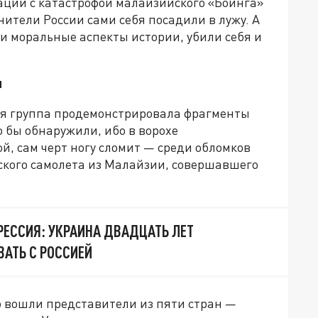
ации с катастрофой малайзийского «Боинга»
инители России сами себя посадили в лужу. А
и моральные аспекты истории, убили себя и
и
ная группа продемонстрировала фрагменты
 бы обнаружили, ибо в ворохе
, сам черт ногу сломит — среди обломков
нского самолета из Малайзии, совершавшего
РЕССИЯ: УКРАИНА ДВАДЦАТЬ ЛЕТ
ВАТЬ С РОССИЕЙ
ю вошли представители из пяти стран —