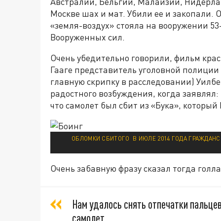
Австралии, Бельгии, Малайзии, Нидерла
Москве шах и мат. Убили ее и закопали. 
«земля-воздух» стояла на вооружении 53
Вооруженных сил.
Очень убедительно говорили, фильм кра
Гааге представитель уголовной полиции 
главную скрипку в расследовании) Уилбе
радостного возбуждения, когда заявлял:
что самолет был сбит из «Бука», который
ОБЛОМКИ СБИТОГО В ИЮЛЕ 2014 ГОДА ГРАЖДАНС
Очень забавную фразу сказал тогда голл
Нам удалось снять отпечатки пальцев
самолет.