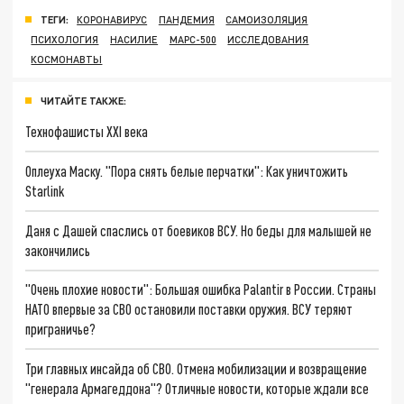
ТЕГИ:
КОРОНАВИРУС
ПАНДЕМИЯ
САМОИЗОЛЯЦИЯ
ПСИХОЛОГИЯ
НАСИЛИЕ
МАРС-500
ИССЛЕДОВАНИЯ
КОСМОНАВТЫ
ЧИТАЙТЕ ТАКЖЕ:
Технофашисты XXI века
Оплеуха Маску. "Пора снять белые перчатки": Как уничтожить
Starlink
Даня с Дашей спаслись от боевиков ВСУ. Но беды для малышей не
закончились
"Очень плохие новости": Большая ошибка Palantir в России. Страны
НАТО впервые за СВО остановили поставки оружия. ВСУ теряют
приграничье?
Три главных инсайда об СВО. Отмена мобилизации и возвращение
"генерала Армагеддона"? Отличные новости, которые ждали все