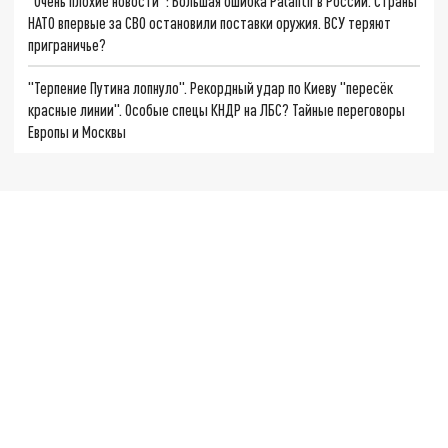
"Очень плохие новости": Большая ошибка Palantir в России. Страны
НАТО впервые за СВО остановили поставки оружия. ВСУ теряют
приграничье?
"Терпение Путина лопнуло". Рекордный удар по Киеву "пересёк
красные линии". Особые спецы КНДР на ЛБС? Тайные переговоры
Европы и Москвы