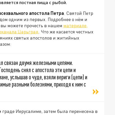
овляется постная пища с рыбой.
всехвального апостола Петра
. Святой Петр
дом одним из первых. Подробнее о нём и
, вы можете прочесть в нашем
материале,
леканала Царьград
. Что же касается честных
Деяниях святых апостолов и житийных
азом:
ыл связан двумя железными цепями.
Господень снял с апостола эти цепи и
ане, услышав о чуде, взяли вериги (цепи) и
имые разными болезнями, приходя к ним с
 граде Иерусалиме, затем была перенесена в