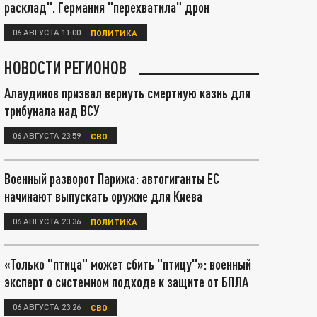
расклад". Германия "перехватила" дрон
06 АВГУСТА 11:00
ПОЛИТИКА
НОВОСТИ РЕГИОНОВ
Алаудинов призвал вернуть смертную казнь для
трибунала над ВСУ
06 АВГУСТА 23:59
СВО
Военный разворот Парижа: автогиганты ЕС
начинают выпускать оружие для Киева
06 АВГУСТА 23:36
ПОЛИТИКА
«Только "птица" может сбить "птицу"»: военный
эксперт о системном подходе к защите от БПЛА
06 АВГУСТА 23:26
СВО