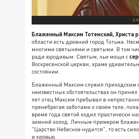
БЛ
Блаженный Максим Тотемский, Христа 
области есть древний город Тотьма. Нес
многими святынями и святыми. В том ч
ради юродивым. Святым, чьи мощи с
сер
Воскресенской церкви, храме удивитель
состоянии.
Блаженный Максим служил приходским с
неизвестных обстоятельствах он принял н
лет отец Максим пребывал в непрестанно
пренебрегая заботами о своём теле, пола
время года святой ходил практически наг
зимний холод. Личным примером блажен
"Царство Небесное нудится", то есть сил
и кровью.