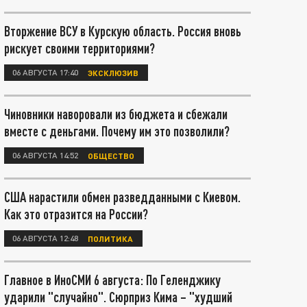
Вторжение ВСУ в Курскую область. Россия вновь
рискует своими территориями?
06 АВГУСТА 17:40
ЭКСКЛЮЗИВ
Чиновники наворовали из бюджета и сбежали
вместе с деньгами. Почему им это позволили?
06 АВГУСТА 14:52
ОБЩЕСТВО
США нарастили обмен разведданными с Киевом.
Как это отразится на России?
06 АВГУСТА 12:48
ПОЛИТИКА
Главное в ИноСМИ 6 августа: По Геленджику
ударили "случайно". Сюрприз Кима – "худший