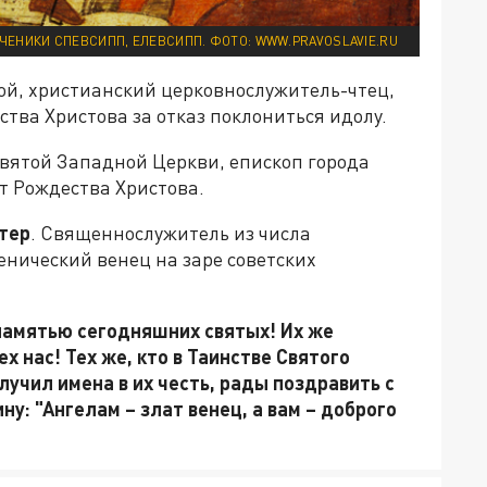
ЧЕНИКИ СПЕВСИПП, ЕЛЕВСИПП. ФОТО: WWW.PRAVOSLAVIE.RU
той, христианский церковнослужитель-чтец,
ства Христова за отказ поклониться идолу.
Святой Западной Церкви, епископ города
т Рождества Христова.
тер
. Священнослужитель из числа
нический венец на заре советских
памятью сегодняшних святых! Их же
х нас! Тех же, кто в Таинстве Святого
учил имена в их честь, рады поздравить с
ну: "Ангелам – злат венец, а вам – доброго