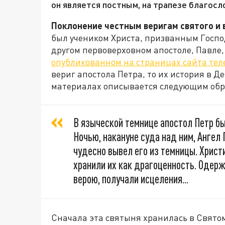
он является постным, на трапезе благосл
Поклонение честным веригам святого и 
был учеником Христа, призванным Госпо
другом первоверховном апостоле, Павле
опубликованном на страницах сайта те
вериг апостола Петра, то их история в 
материалах описывается следующим обр
В языческой темнице апостол Петр б
Ночью, накануне суда над ним, Ангел 
чудесно вывел его из темницы. Христи
хранили их как драгоценность. Одерж
верою, получали исцеления...
Сначала эта святыня хранилась в Святом