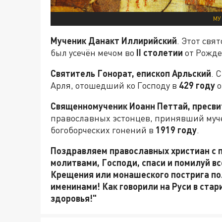
МУ
Мученик Данакт Иллирийский
. Этот свя
был усечён мечом во
II столетии
от Рожде
Святитель Гонорат, епископ Арльский
. 
Арля, отошедший ко Господу в
429 году
о
Священномученик Иоанн Петтай, пресви
православных эстонцев, принявший муче
богоборческих гонений в
1919 году
.
Поздравляем православных христиан с 
молитвами, Господи, спаси и помилуй все
Крещения или монашеского пострига пол
именинами! Как говорили на Руси в стари
здоровья!"