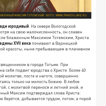
АЖЕННЫЙ МАКСИМ ТОТЕМСКИЙ. ФОТО: WWW.PRAVOSLAVIE.RU
ради юродивый
. На севере Вологодской
мотря на свою малочисленность, он славен
исле блаженным Максимом Тотемским, Христа
едины XVII века
почивают в Варницкой
ной красоты, ныне пребывающем в плачевном
вященником в городе Тотьме. При
а себя подвиг юродства о Христе. Более 40
й молитве, посте и наготе, совершенно
гаясь только на милость Божию. В любое
ой, с молитвой перенося и летний зной, и
ный Максим подтверждал слова Христа:
ою берётся, добывается трудом, потом, а порой