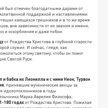
ей был отмечен благодатными дарами от
 молитвенной поддержкой и наставлениями.
утешал кающихся грешников и в то же время
цов, вне зависимости от их звания и имени,
 но и оскорбления и даже побои.
ду
от Рождества Христова в глубокой старости
орой служил. И сейчас, глядя, как
помолиться этому святому, чтобы он помог
дие Святой Руси.
 и бабка их Леонилла и с ними Неон, Турвон
ия
, принявшие мученические венцы за
ия идолопоклонников в годы
язычника Марка Аврелия Философа,
1-180 годах
от Рождества Христова. Пожилая
извали для увещевания её внуков, напротив,