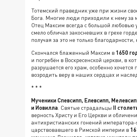
Тотемский праведник уже при жизни сво
Бога. Многие люди приходили к нему за
Отец Максим всегда с большой любовью 
смело обличал закосневших в грехе горде
получая за это не только благодарности,
Скончался блаженный Максим в
1650 го
и погребён в Воскресенской церкви, в кот
разрушается его храм, особенно хочется 
возродить веру в наших сердцах и насле
* * *
Мученики Спевсипп, Елевсипп, Мелевсипп
и Иовилла
. Святые страдальцы
II столет
верность Христу и Его Церкви и обличен
антихристианских гонений императора-
царствовавшего в Римской империи в
16
женщина Леонилла, которую мучители пр