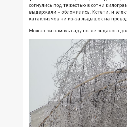
согнулись под тяжестью в сотни килограмм
выдержали – обломились. Кстати, и элект
катаклизмов ни из-за льдышек на провод
Можно ли помочь саду после ледяного д