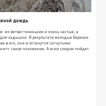
дяной дождь
м: их ветви тоненькие и очень частые, а
для льдышки. В результате молодые березки
е в его, они и останутся согнутыми.
нит» такое положение. А если следом пойдет