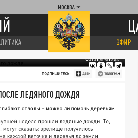
МОСКВА
ИЙ
Ц
АЛИТИКА
ЭФИР
ФОТО ЦАРЬГРАДА
ПОДПИШИТЕСЬ:
 ПОСЛЕ ЛЕДЯНОГО ДОЖДЯ
сгибают стволы – можно ли помочь деревьям.
нувшей неделе прошли ледяные дожди. Те,
о, могут сказать: зрелище получилось
на каждой веточке и деревья до земли