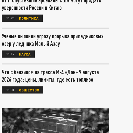
NYT: Опустевшие арсеналы США могут придать
уверенности России и Китаю
11:25
ПОЛИТИКА
Ученые выявили угрозу прорыва приледниковых
озер у ледника Малый Азау
11:17
НАУКА
Что с бензином на трассе М-4 «Дон» 9 августа
2026 года: цены, лимиты, где есть топливо
11:01
ОБЩЕСТВО