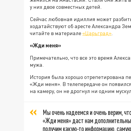
у них двое совместных детей.
Сейчас любовная идиллия может разбить
ходатайствуют об аресте Александра Зем
читайте в материале
«Царьград»
.
«Жди меня»
Примечательно, что все это время Алекса
мужа.
История была хорошо отрепетирована пе
«Жди меня». В телепередаче он появился
на камеру, он не дрогнул ни одним муск
Мы очень надеемся и очень верим, чт
«Жди меня» даст нам дополнительный
получим какую-то информацию, самую