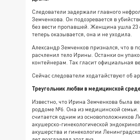
Следователи задержали главного нефрол
Земченкова. Он подозревается в убийств
без вести пропавшей. Женщина ушла 23 фе
теперь оказывается, она и не уходила.
Александр Земченков признался, что в по
расчленил тело Ирины. Останки он упако
контейнерам. Так гласит официальная ве
Сейчас следователи ходатайствуют об а
Треугольник любви в медицинской сред
Известно, что Ирина Земченкова была в
роддоме №6. Она из медицинской семьи.
считается одним из основоположников 
акушерско-гинекологической эндокринол
акушерства и гинекологии Ленинградског
лет возглавлял этот вуз.