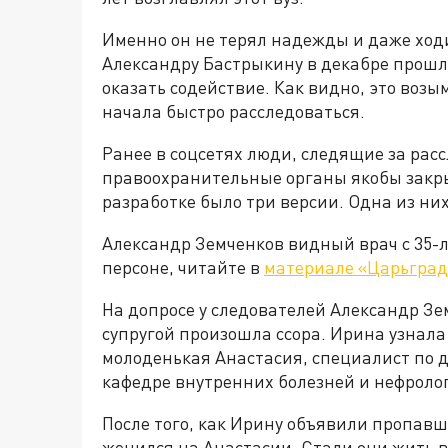
Именно он не терял надежды и даже ход
Александру Бастрыкину в декабре прошло
оказать содействие. Как видно, это возы
начала быстро расследоваться.
Ранее в соцсетях люди, следящие за рас
правоохранительные органы якобы закры
разработке было три версии. Одна из ни
Александр Земченков видный врач с 35-л
персоне, читайте в
материале «Царьград
На допросе у следователей Александр Зе
супругой произошла ссора. Ирина узнал
молоденькая Анастасия, специалист по д
кафедре внутренних болезней и нефроло
После того, как Ирину объявили пропавш
женился на Анастасии. Стали они жить в