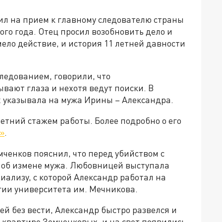
ил на прием к главному следователю страны
го года. Отец просил возобновить дело и
мело действие, и история 11 летней давности
следованием, говорили, что
вают глаза и нехотя ведут поиски. В
х указывала на мужа Ирины – Александра.
етний стажем работы. Более подробно о его
»
.
мченков пояснил, что перед убийством с
а об измене мужа. Любовницей выступала
иализу, с которой Александр работал на
гии университета им. Мечникова.
ей без вести, Александр быстро развелся и
 квартире Земченковых, и на свет появились