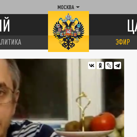
МОСКВА
ИЙ
Ц
АЛИТИКА
ЭФИР