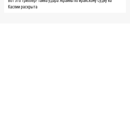
Вот это триллер! Тайна удара Украины по иранскому судну на
Каспии раскрыта