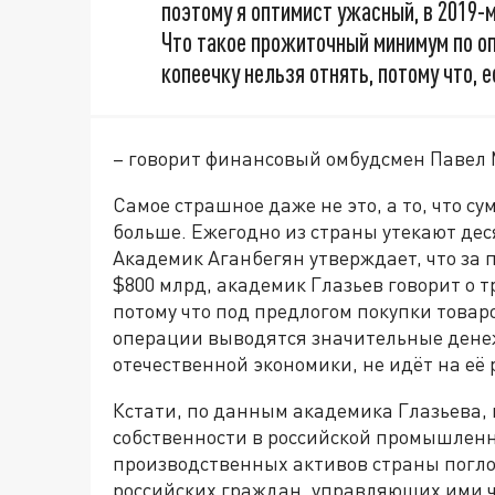
поэтому я оптимист ужасный, в 2019-м
Что такое прожиточный минимум по оп
копеечку нельзя отнять, потому что, е
– говорит финансовый омбудсмен Павел
Самое страшное даже не это, а то, что с
больше. Ежегодно из страны утекают дес
Академик Аганбегян утверждает, что за 
$800 млрд, академик Глазьев говорит о т
потому что под предлогом покупки товар
операции выводятся значительные дене
отечественной экономики, не идёт на её 
Кстати, по данным академика Глазьева, 
собственности в российской промышлен
производственных активов страны погло
российских граждан, управляющих ими 