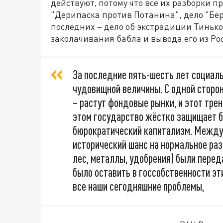
действуют, потому что все их разборки п
"Дерипаска против Потанина", дело "Бер
последних – дело об экстрадиции Тиньков
заколачивания бабла и вывода его из Ро
За последние пять-шесть лет социаль
чудовищной величины. С одной сторон
– растут фондовые рынки, и этот тре
этом государство жёстко защищает б
бюрократический капитализм. Между 
исторический шанс на нормальное разв
лес, металлы, удобрения) были перед
было оставить в госсобственности эт
все наши сегодняшние проблемы,