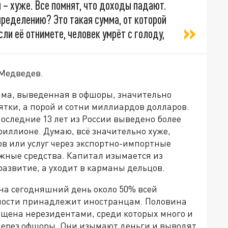
 – хуже. Все помнят, что доходы падают.
ределению? Это такая сумма, от которой
сли её отнимете, человек умрёт с голоду,
 Медведев.
умма, выведенная в офшоры, значительно
ятки, а порой и сотни миллиардов долларов.
последние 13 лет из России выведено более
риллионе. Думаю, всё значительно хуже,
ов или услуг через экспортно-импортные
жные средства. Капитал изымается из
развитие, а уходит в карманы дельцов.
на сегодняшний день около 50% всей
ности принадлежит иностранцам. Половина
щена нерезидентами, среди которых много и
через офшоры. Они изымают деньги и выводят