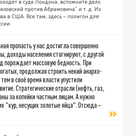
роходят в суде Лондона, вспомните дело
езовский против Абрамовича" и т. д. Из
а в США. Все там, здесь – полигон для
ссии.
ная пропасть у нас достигла совершенно
ы, доходы населения стагнируют, с другой
нд порождает массовую бедность. При
огатых, продолжая строить некий анархо-
тем в своё время власти упустили
итие. Стратегические отрасли (нефть, газ,
аны за копейки частным лицам. А нужно
их "кур, несущих золотые яйца". Отсюда –