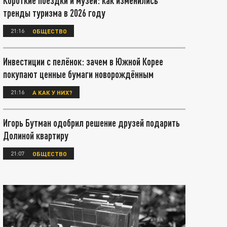
Короткие поездки и музеи: как изменились
тренды туризма в 2026 году
21:16
ОБЩЕСТВО
Инвестиции с пелёнок: зачем в Южной Корее
покупают ценные бумаги новорождённым
21:16
А КАК У НИХ?
Игорь Бутман одобрил решение друзей подарить
Долиной квартиру
21:07
ОБЩЕСТВО