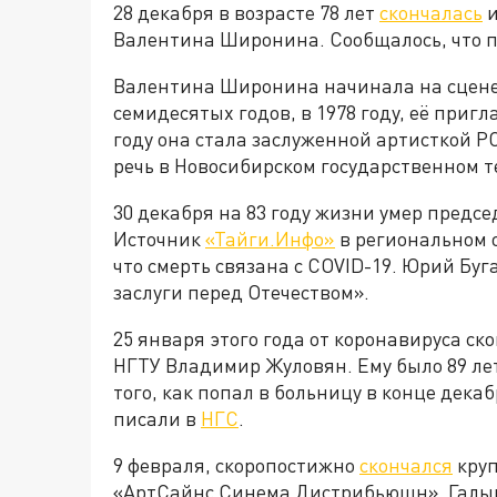
28 декабря в возрасте 78 лет
скончалась
и
Валентина Широнина. Сообщалось, что п
Валентина Широнина начинала на сцене 
семидесятых годов, в 1978 году, её пригл
году она стала заслуженной артисткой 
речь в Новосибирском государственном т
30 декабря на 83 году жизни умер предс
Источник
«Тайги.Инфо»
в региональном 
что смерть связана с COVID-19. Юрий Бу
заслуги перед Отечеством».
25 января этого года от коронавируса ск
НГТУ Владимир Жуловян. Ему было 89 лет.
того, как попал в больницу в конце декаб
писали в
НГС
.
9 февраля, скоропостижно
скончался
круп
«АртСайнс Синема Дистрибьюшн». Галыму