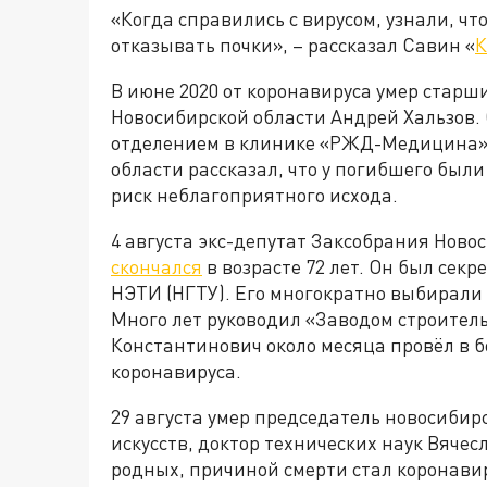
«Когда справились с вирусом, узнали, что
отказывать почки», – рассказал Савин «
К
В июне 2020 от коронавируса умер стар
Новосибирской области Андрей Хальзов.
отделением в клинике «РЖД-Медицина».
области рассказал, что у погибшего был
риск неблагоприятного исхода.
4 августа экс-депутат Заксобрания Ново
скончался
в возрасте 72 лет. Он был секр
НЭТИ (НГТУ). Его многократно выбирали 
Много лет руководил «Заводом строител
Константинович около месяца провёл в б
коронавируса.
29 августа умер председатель новосибир
искусств, доктор технических наук Вячесл
родных, причиной смерти стал коронавир