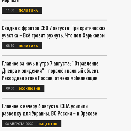
11:00
ПОЛИТИКА
Сводка с фронтов СВО 7 августа: Три критических
участка – Всё грозит рухнуть. Что под Харьковом
08:30
ПОЛИТИКА
Главное за ночь и утро 7 августа: "Отравление
Днепра и эпидемия" - поражён важный объект.
Рекордная атака России, отмена мобилизации
08:00
ЭКСКЛЮЗИВ
Главное к вечеру 6 августа. США усилили
разведку для Украины. ВС России – в Орехове
06 АВГУСТА 20:30
ОБЩЕСТВО