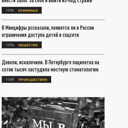
внести залог за себя и выйти из-под стражи
13:56
КРИМИНАЛ
В Минцифры рссказали, появятся ли в России
ограничения доступа детей в соцсети
13:54
ОБЩЕСТВО
Довели, искалечили. В Петербурге пациентка на
сотни тысяч застудила местную стоматологию
13:50
ПРОИСШЕСТВИЯ