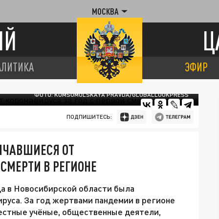
МОСКВА
ИЙ
Ц
АЛИТИКА
ЭФИР
ФОТО: KOMSOMOLSKAYA PRAVDA/GLOBALLOOKPRESS
ПОДПИШИТЕСЬ:
НЧАВШИЕСЯ ОТ
 СМЕРТИ В РЕГИОНЕ
да в Новосибирской области была
ируса. За год жертвами пандемии в регионе
звестные учёные, общественные деятели,