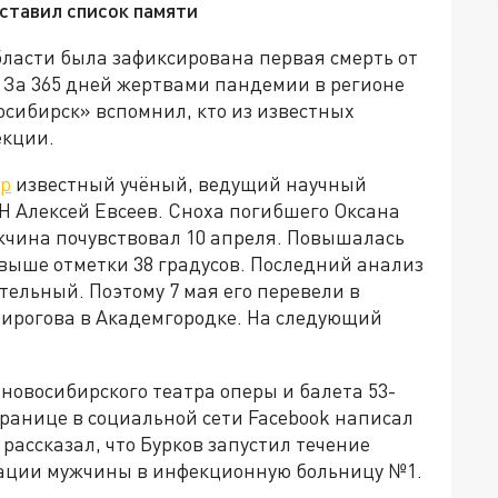
ставил список памяти
области была зафиксирована первая смерть от
 За 365 дней жертвами пандемии в регионе
осибирск» вспомнил, кто из известных
екции.
ер
известный учёный, ведущий научный
Н Алексей Евсеев. Сноха погибшего Оксана
жчина почувствовал 10 апреля. Повышалась
выше отметки 38 градусов. Последний анализ
ельный. Поэтому 7 мая его перевели в
ирогова в Академгородке. На следующий
новосибирского театра оперы и балета 53-
транице в социальной сети Facebook написал
рассказал, что Бурков запустил течение
зации мужчины в инфекционную больницу №1.