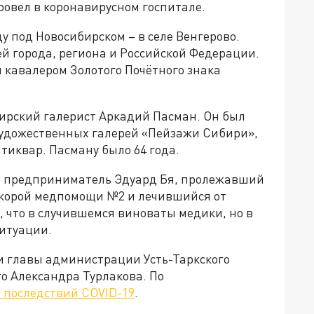
ровел в коронавирусном госпитале.
у под Новосибирском – в селе Венгерово.
й города, региона и Российской Федерации.
 кавалером Золотого Почётного знака
ирский галерист Аркадий Пасман. Он был
 художественных галерей «Пейзажи Сибири»,
тиквар. Пасману было 64 года.
й предприниматель Эдуард Бя, пролежавший
 скорой медпомощи №2 и лечившийся от
 что в случившемся виноваты медики, но в
итуации.
ти главы администрации Усть-Таркского
о Александра Турлакова. По
т последствий COVID-19
.