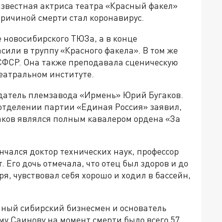
звестная актриса театра «Красный факел»
ричиной смерти стал коронавирус.
новосибирского ТЮЗа, а в конце
асили в труппу «Красного факела». В том же
РСФСР. Она также преподавала сценическую
еатральном институте.
едатель племзавода «Ирмень» Юрий Бугаков.
отделении партии «Единая Россия» заявил,
гаков являлся полным кавалером ордена «За
ончался доктор технических наук, профессор
 Его дочь отмечала, что отец был здоров и до
ря, чувствовал себя хорошо и ходил в бассейн,
ный сибирский бизнесмен и основатель
 Саинову на момент смерти было всего 57