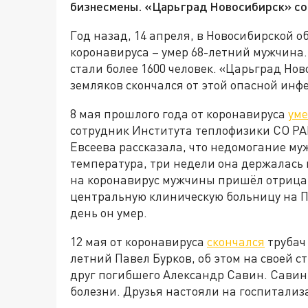
бизнесмены. «Царьград Новосибирск» со
Год назад, 14 апреля, в Новосибирской 
коронавируса – умер 68-летний мужчина.
стали более 1600 человек. «Царьград Нов
земляков скончался от этой опасной инф
8 мая прошлого года от коронавируса
ум
сотрудник Института теплофизики СО РА
Евсеева рассказала, что недомогание му
температура, три недели она держалась 
на коронавирус мужчины пришёл отрицат
центральную клиническую больницу на П
день он умер.
12 мая от коронавируса
скончался
трубач 
летний Павел Бурков, об этом на своей с
друг погибшего Александр Савин. Савин 
болезни. Друзья настояли на госпитали