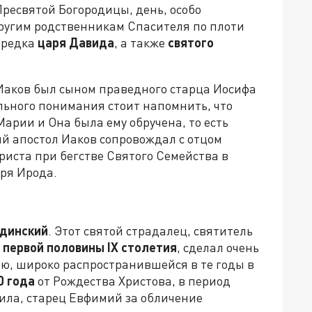
ресвятой Богородицы, день, особо
ругим родственникам Спасителя по плоти
 предка
царя Давида
, а также
святого
Иаков был сыном праведного старца Иосифа
льного понимания стоит напомнить, что
арии и Она была ему обручена, то есть
ий апостол Иаков сопровождал с отцом
риста при бегстве Святого Семейства в
аря Ирода.
рдинский
. Этот святой страдалец, святитель
– первой половины IX столетия
, сделал очень
ью, широко распространившейся в те годы в
0 года
от Рождества Христова, в период
ила, старец Евфимий за обличение