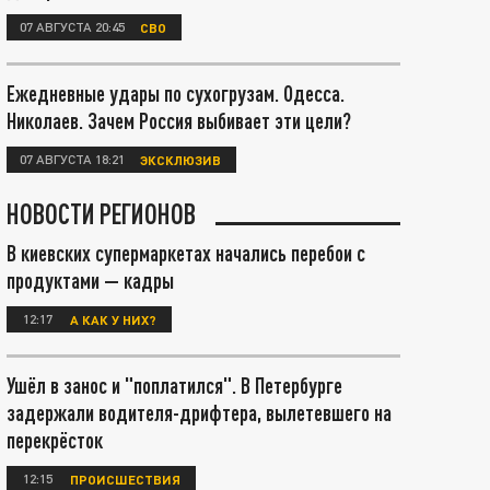
07 АВГУСТА 20:45
СВО
Ежедневные удары по сухогрузам. Одесса.
Николаев. Зачем Россия выбивает эти цели?
07 АВГУСТА 18:21
ЭКСКЛЮЗИВ
НОВОСТИ РЕГИОНОВ
В киевских супермаркетах начались перебои с
продуктами — кадры
12:17
А КАК У НИХ?
Ушёл в занос и "поплатился". В Петербурге
задержали водителя-дрифтера, вылетевшего на
перекрёсток
12:15
ПРОИСШЕСТВИЯ