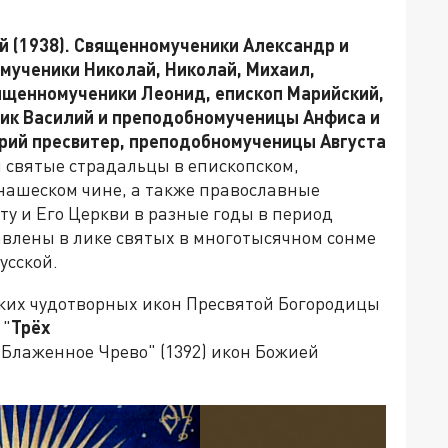
й (1938). Священномученики Александр и
мученики Николай, Николай, Михаил,
вященномученики Леонид, епископ Марийский,
ик Василий и преподобномученицы Анфиса и
орий пресвитер, преподобномученицы Августа
и святые страдальцы в епископском,
нашеском чине, а также православные
ту и Его Церкви в разные годы в период
авлены в лике святых в многотысячном сонме
усской.
ьких чудотворных икон Пресвятой Богородицы
 "
Трёх
Блаженное Чрево" (1392) икон Божией