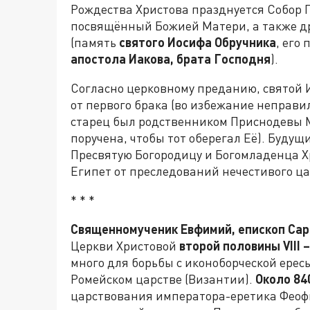
Рождества Христова празднуется Собор П
посвящённый Божией Матери, а также д
(память
святого Иосифа Обручника
, его
апостола Иакова, брата Господня
).
Согласно церковному преданию, святой 
от первого брака (во избежание неправи
старец был родственником Приснодевы М
поручена, чтобы тот оберегал Её). Будущ
Пресвятую Богородицу и Богомладенца Х
Египет от преследований нечестивого ц
* * *
Священномученик Евфимий, епископ Са
Церкви Христовой
второй половины VIII 
много для борьбы с иконоборческой ерес
Ромейском царстве (Византии).
Около 84
царствования императора-еретика Феоф