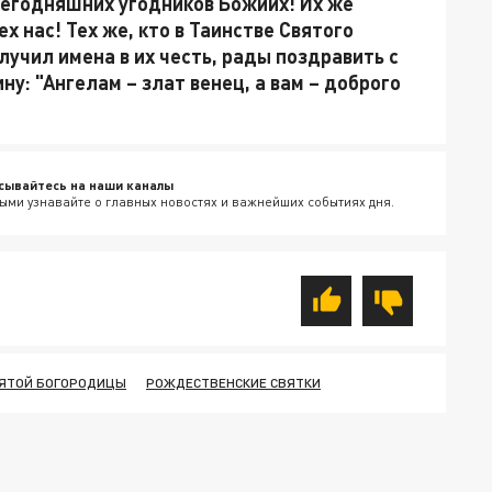
сегодняшних угодников Божиих! Их же
х нас! Тех же, кто в Таинстве Святого
учил имена в их честь, рады поздравить с
ну: "Ангелам – злат венец, а вам – доброго
сывайтесь на наши каналы
ыми узнавайте о главных новостях и важнейших событиях дня.
ВЯТОЙ БОГОРОДИЦЫ
РОЖДЕСТВЕНСКИЕ СВЯТКИ