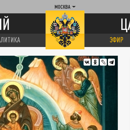
МОСКВА
ИЙ
Ц
АЛИТИКА
ЭФИР