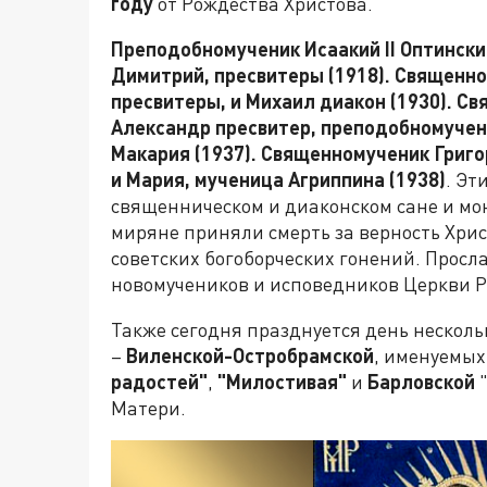
году
от Рождества Христова.
Преподобномученик Исаакий II Оптински
Димитрий, пресвитеры (1918). Священно
пресвитеры, и Михаил диакон (1930). С
Александр пресвитер, преподобномучен
Макария (1937). Священномученик Григ
и Мария, мученица Агриппина (1938)
. Эт
священническом и диаконском сане и мо
миряне приняли смерть за верность Хрис
советских богоборческих гонений. Просл
новомучеников и исповедников Церкви Р
Также сегодня празднуется день нескол
–
Виленской-Остробрамской
, именуемых
радостей"
,
"Милостивая"
и
Барловской
"
Матери.