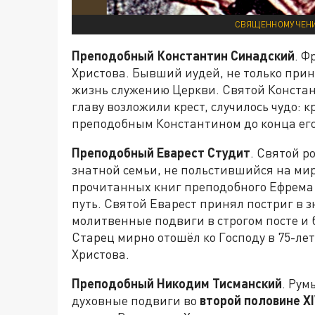
СВЯЩЕННОМУЧЕНИК
Преподобный Константин Синадский
. Ф
Христова. Бывший иудей, не только при
жизнь служению Церкви. Святой Констант
главу возложили крест, случилось чудо: 
преподобным Константином до конца его
Преподобный Еварест Студит
. Святой р
знатной семьи, не польстившийся на мир
прочитанных книг преподобного Ефрем
путь. Святой Еварест принял постриг в 
молитвенные подвиги в строгом посте и 
Старец мирно отошёл ко Господу в 75-ле
Христова.
Преподобный Никодим Тисманский
. Ру
духовные подвиги во
второй половине XI