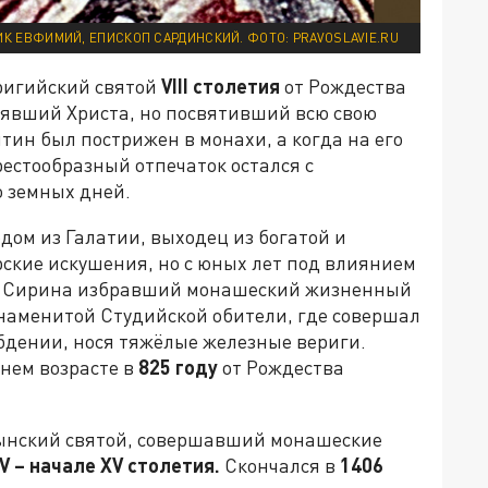
 ЕВФИМИЙ, ЕПИСКОП САРДИНСКИЙ. ФОТО: PRAVOSLAVIE.RU
ригийский святой
VIII
столетия
от Рождества
нявший Христа, но посвятивший всю свою
ин был пострижен в монахи, а когда на его
крестообразный отпечаток остался с
 земных дней.
одом из Галатии, выходец из богатой и
ские искушения, но с юных лет под влиянием
а Сирина избравший монашеский жизненный
знаменитой Студийской обители, где совершал
бдении, нося тяжёлые железные вериги.
тнем возрасте в
825 году
от Рождества
мынский святой, совершавший монашеские
V – начале XV столетия.
Скончался в
1406