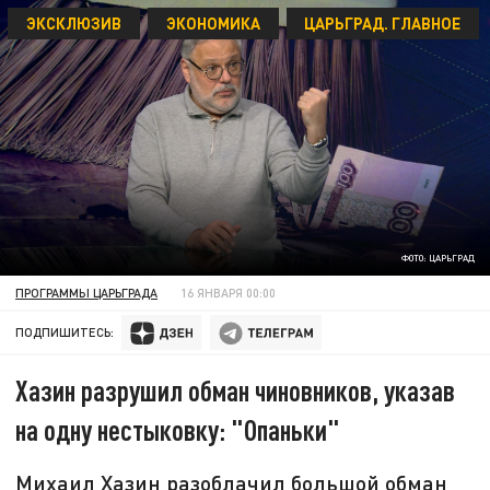
ЭКСКЛЮЗИВ
ЭКОНОМИКА
ЦАРЬГРАД. ГЛАВНОЕ
ФОТО: ЦАРЬГРАД
ПРОГРАММЫ ЦАРЬГРАДА
16 ЯНВАРЯ 00:00
ПОДПИШИТЕСЬ:
Хазин разрушил обман чиновников, указав
на одну нестыковку: "Опаньки"
Михаил Хазин разоблачил большой обман