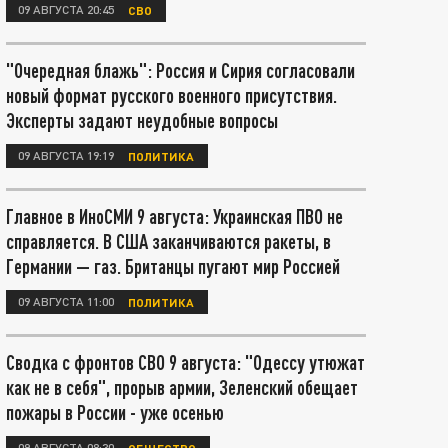
09 АВГУСТА 20:45
СВО
"Очередная блажь": Россия и Сирия согласовали
новый формат русского военного присутствия.
Эксперты задают неудобные вопросы
09 АВГУСТА 19:19
ПОЛИТИКА
Главное в ИноСМИ 9 августа: Украинская ПВО не
справляется. В США заканчиваются ракеты, в
Германии — газ. Британцы пугают мир Россией
09 АВГУСТА 11:00
ПОЛИТИКА
Сводка с фронтов СВО 9 августа: "Одессу утюжат
как не в себя", прорыв армии, Зеленский обещает
пожары в России - уже осенью
09 АВГУСТА 08:30
ОБЩЕСТВО