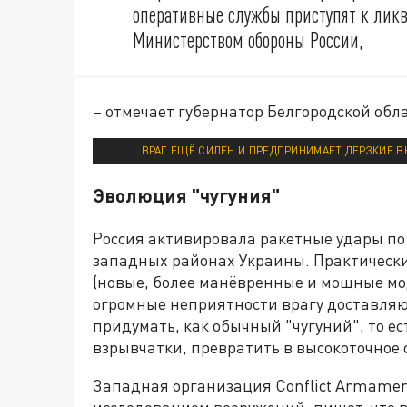
оперативные службы приступят к ликв
Министерством обороны России,
– отмечает губернатор Белгородской обл
ВРАГ ЕЩЁ СИЛЕН И ПРЕДПРИНИМАЕТ ДЕРЗКИЕ ВЫЛ
Эволюция "чугуния"
Россия активировала ракетные удары по
западных районах Украины. Практически
(новые, более манёвренные и мощные м
огромные неприятности врагу доставляю
придумать, как обычный "чугуний", то е
взрывчатки, превратить в высокоточное 
Западная организация Conflict Armament
исследованием вооружений, пишет, что 