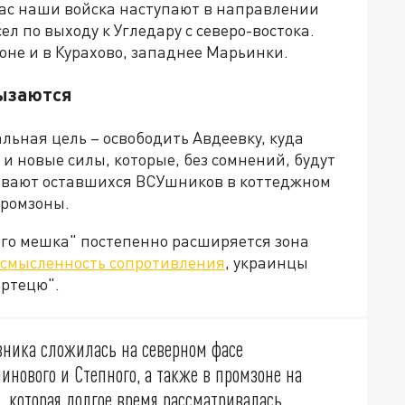
ас наши войска наступают в направлении
л по выходу к Угледару с северо-востока.
оне и в Курахово, западнее Марьинки.
рызаются
ьная цель – освободить Авдеевку, куда
и новые силы, которые, без сомнений, будут
бивают оставшихся ВСУшников в коттеджном
промзоны.
ого мешка" постепенно расширяется зона
ссмысленность сопротивления
, украинцы
ортецю".
вника сложилась на северном фасе
инового и Степного, а также в промзоне на
, которая долгое время рассматривалась