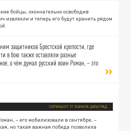
ские бойцы, окончательно освободив
ч извлекли и теперь его будут хранить рядом
ой.
мним защитников Брестской крепости, где
ти в бою также оставляли разные
ное, о чём думал русский воин Роман, – это
СКРИНШОТ ТГ-КАНАЛА ЦАРЬГРАД
оман, – его мобилизовали в сентябре, –
ькая, но такая важная победа позволила