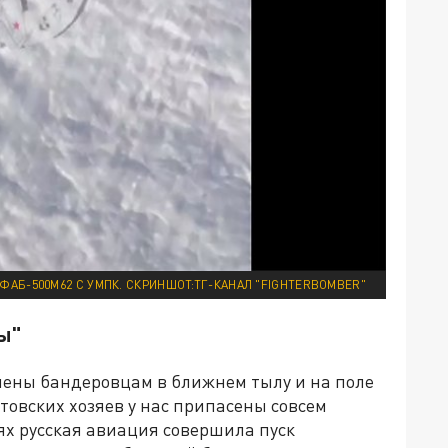
ФАБ-500М62 С УМПК. СКРИНШОТ:ТГ-КАНАЛ "FIGHTERBOMBER"
ы"
чены бандеровцам в ближнем тылу и на поле
товских хозяев у нас припасены совсем
ях русская авиация совершила пуск