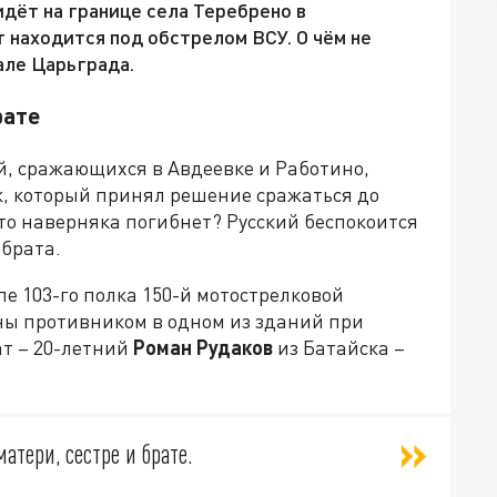
дёт на границе села Теребрено в
 находится под обстрелом ВСУ. О чём не
але Царьграда.
рате
, сражающихся в Авдеевке и Работино,
к, который принял решение сражаться до
что наверняка погибнет? Русский беспокоится
 брата.
е 103-го полка 150-й мотострелковой
ны противником в одном из зданий при
ат – 20-летний
Роман Рудаков
из Батайска –
атери, сестре и брате.