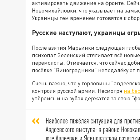
активировать движение на фронте. Сейч
Новомихайловки, что указывает на замысе
Украинцы тем временем готовятся к обор
Русские наступают, украинцы ог
После взятия Марьинки следующая глобал
психопат Зеленский стягивает всё новые 
перемолоты. Отмечается, что сейчас до
посёлке "Виноградники" неподалёку от 
Очень важно, что у горловины "авдеевск
контроля русской армии. Несмотря
на бе
упёрлись и на зубах держатся за свою "ф
Наиболее тяжёлая ситуация для проти
Авдеевского выступа: в районе Новокал
юге Авдеевки и Ясиноватской развязки