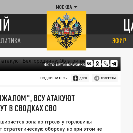
МОСКВА
ИЙ
Ц
АЛИТИКА
ЭФИР
ФОТО: METAMORWORKS/SHUTTERSTOCK
ПОДПИШИТЕСЬ:
НЖАЛОМ", ВСУ АТАКУЮТ
УТ В СВОДКАХ СВО
сширяется зона контроля у горловины
 стратегическую оборону, но при этом не