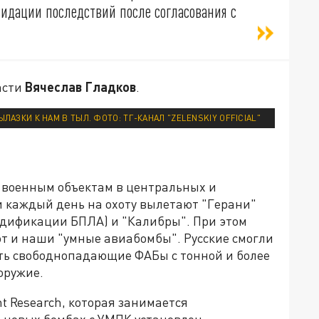
идации последствий после согласования с
асти
Вячеслав Гладков
.
АЗКИ К НАМ В ТЫЛ. ФОТО: ТГ-КАНАЛ "ZELENSKIY OFFICIAL"
 военным объектам в центральных и
 каждый день на охоту вылетают "Герани"
одификации БПЛА) и "Калибры". При этом
т и наши "умные авиабомбы". Русские смогли
сть свободнопадающие ФАБы с тонной и более
оружие.
 Research, которая занимается
в новых бомбах с УМПК установлен