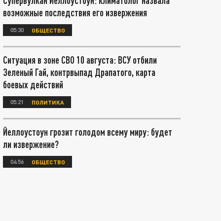
Супервулкан Йеллоустоун: климатолог назвала
возможные последствия его извержения
05:30
ОБЩЕСТВО
Ситуация в зоне СВО 10 августа: ВСУ отбили
Зеленый Гай, контрвыпад Драпатого, карта
боевых действий
05:21
ПОЛИТИКА
Йеллоустоун грозит голодом всему миру: будет
ли извержение?
04:56
ОБЩЕСТВО