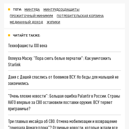
ТЕГИ:
МИНТРДА
МИНТРУДСОЦЗАЩИТЫ
ПРОЖИТОЧНЫЙ МИНИМУМ
ПОТРЕБИТЕЛЬСКАЯ КОРЗИНА
МЕДИАННЫЙ ДОХОД
ЖУЛИКИ
ЧИТАЙТЕ ТАКЖЕ:
Технофашисты XXI века
Оплеуха Маску. "Пора снять белые перчатки": Как уничтожить
Starlink
Даня с Дашей спаслись от боевиков ВСУ. Но беды для малышей не
закончились
"Очень плохие новости": Большая ошибка Palantir в России. Страны
НАТО впервые за СВО остановили поставки оружия. ВСУ теряют
приграничье?
Три главных инсайда об СВО. Отмена мобилизации и возвращение
"генерала Армагеддона"? Отличные новости, которые ждали все