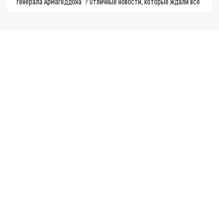
"генерала Армагеддона"? Отличные новости, которые ждали все