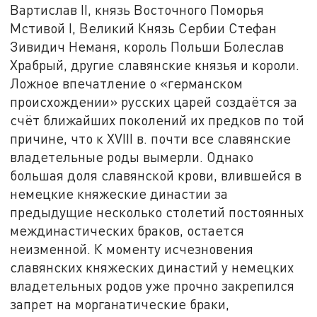
Вартислав II, князь Восточного Поморья
Мстивой I, Великий Князь Сербии Стефан
Зивидич Неманя, король Польши Болеслав
Храбрый, другие славянские князья и короли.
Ложное впечатление о «германском
происхождении» русских царей создаётся за
счёт ближайших поколений их предков по той
причине, что к XVIII в. почти все славянские
владетельные роды вымерли. Однако
большая доля славянской крови, влившейся в
немецкие княжеские династии за
предыдущие несколько столетий постоянных
междинастических браков, остается
неизменной. К моменту исчезновения
славянских княжеских династий у немецких
владетельных родов уже прочно закрепился
запрет на морганатические браки,