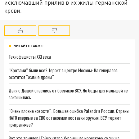
исключавший прилив в их жилы германской
крови.
ЧИТАЙТЕ ТАКЖЕ:
Технофашисты XXI века
"Кротами" были все? Теракт в центре Москвы: На генералов
охотятся "живые дроны"
Даня с Дашей спаслись от боевиков ВСУ. Но беды для малышей не
закончились
"Очень плохие новости": Большая ошибка Palantir в России. Страны
НАТО впервые за СВО остановили поставки оружия. ВСУ теряют
приграничье?
Вот это триллер! Тайна удара Украины по иранскому судну на