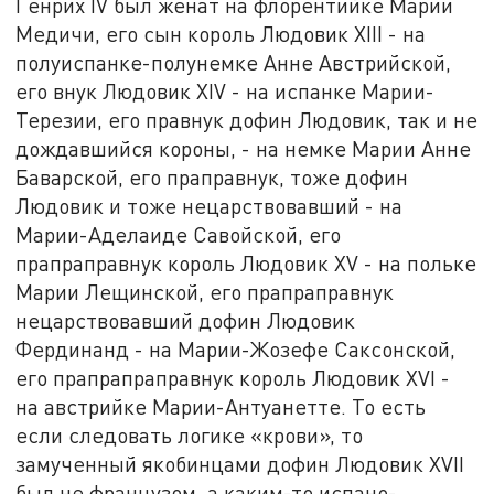
Генрих IV был женат на флорентийке Марии
Медичи, его сын король Людовик XIII - на
полуиспанке-полунемке Анне Австрийской,
его внук Людовик XIV - на испанке Марии-
Терезии, его правнук дофин Людовик, так и не
дождавшийся короны, - на немке Марии Анне
Баварской, его праправнук, тоже дофин
Людовик и тоже нецарствовавший - на
Марии-Аделаиде Савойской, его
прапраправнук король Людовик XV - на польке
Марии Лещинской, его прапраправнук
нецарствовавший дофин Людовик
Фердинанд - на Марии-Жозефе Саксонской,
его прапрапраправнук король Людовик XVI -
на австрийке Марии-Антуанетте. То есть
если следовать логике «крови», то
замученный якобинцами дофин Людовик XVII
был не французом, а каким-то испано-